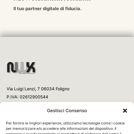
Il tuo partner digitale di fiducia.
Via Luigi Lenzi, 7 06034 Foligno
P.IVA: 02612900544
Telefono
Gestisci Consenso
+39 3477853708 (Link WhatsApp)
Per fornire le migliori esperienze, utilizziamo tecnologie come i cookie
+39 3477853708 (Chiamata)
per memorizzare e/o accedere alle informazioni del dispositivo. Il
consenso a queste tecnologie ci permetterà di elaborare dati come il