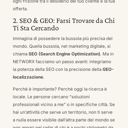
ogni frizione tra il desiderio del tuo cliente e la tua
offerta.
2. SEO & GEO: Farsi Trovare da Chi
Ti Sta Cercando
Immagina di possedere la bussola più precisa del
mondo. Quella bussola, nel marketing digitale, si
chiama
SEO (Search Engine Optimization)
. Ma in
NETWORX facciamo un passo avanti: integriamo
la potenza della SEO con la precisione della
GEO-
localizzazione
.
Perché è importante? Perché oggi la ricerca è
locale. Le persone cercano “soluzioni
professionali vicino a me” o in specifiche città. Se
hai un’attività che serve un territorio, non ti serve
a nulla essere visibile dall’altra parte del mondo se
non appari nel radar di chi è a pochi chilometri da