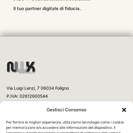
Il tuo partner digitale di fiducia.
Via Luigi Lenzi, 7 06034 Foligno
P.IVA: 02612900544
Telefono
Gestisci Consenso
+39 3477853708 (Link WhatsApp)
Per fornire le migliori esperienze, utilizziamo tecnologie come i cookie
+39 3477853708 (Chiamata)
per memorizzare e/o accedere alle informazioni del dispositivo. Il
consenso a queste tecnologie ci permetterà di elaborare dati come il