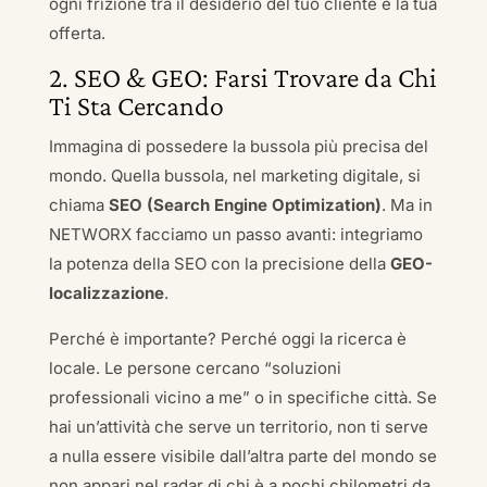
ogni frizione tra il desiderio del tuo cliente e la tua
offerta.
2. SEO & GEO: Farsi Trovare da Chi
Ti Sta Cercando
Immagina di possedere la bussola più precisa del
mondo. Quella bussola, nel marketing digitale, si
chiama
SEO (Search Engine Optimization)
. Ma in
NETWORX facciamo un passo avanti: integriamo
la potenza della SEO con la precisione della
GEO-
localizzazione
.
Perché è importante? Perché oggi la ricerca è
locale. Le persone cercano “soluzioni
professionali vicino a me” o in specifiche città. Se
hai un’attività che serve un territorio, non ti serve
a nulla essere visibile dall’altra parte del mondo se
non appari nel radar di chi è a pochi chilometri da