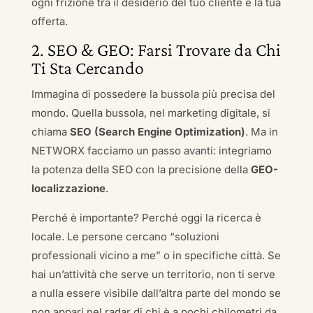
ogni frizione tra il desiderio del tuo cliente e la tua
offerta.
2. SEO & GEO: Farsi Trovare da Chi
Ti Sta Cercando
Immagina di possedere la bussola più precisa del
mondo. Quella bussola, nel marketing digitale, si
chiama
SEO (Search Engine Optimization)
. Ma in
NETWORX facciamo un passo avanti: integriamo
la potenza della SEO con la precisione della
GEO-
localizzazione
.
Perché è importante? Perché oggi la ricerca è
locale. Le persone cercano “soluzioni
professionali vicino a me” o in specifiche città. Se
hai un’attività che serve un territorio, non ti serve
a nulla essere visibile dall’altra parte del mondo se
non appari nel radar di chi è a pochi chilometri da