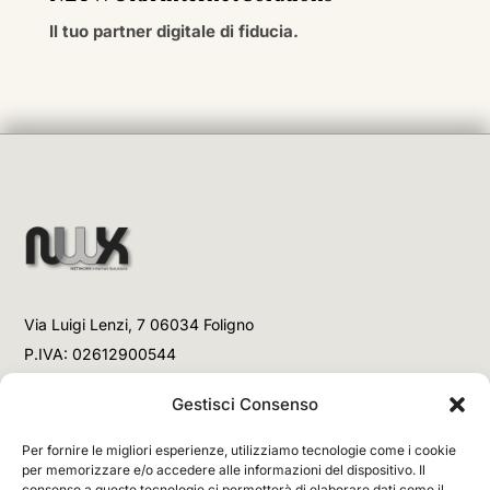
Il tuo partner digitale di fiducia.
Via Luigi Lenzi, 7 06034 Foligno
P.IVA: 02612900544
Telefono
Gestisci Consenso
+39 3477853708 (Link WhatsApp)
Per fornire le migliori esperienze, utilizziamo tecnologie come i cookie
+39 3477853708 (Chiamata)
per memorizzare e/o accedere alle informazioni del dispositivo. Il
consenso a queste tecnologie ci permetterà di elaborare dati come il