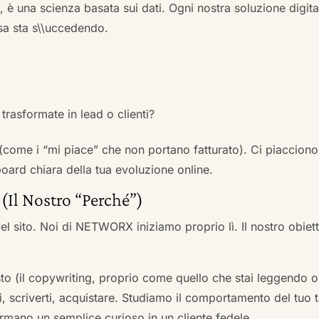
a, è una scienza basata sui dati. Ogni nostra soluzione digital
sa sta s\\uccedendo.
trasformate in lead o clienti?
 (come i “mi piace” che non portano fatturato). Ci piacciono
rd chiara della tua evoluzione online.
 (Il Nostro “Perché”)
l sito. Noi di NETWORX iniziamo proprio lì. Il nostro obiett
to (il copywriting, proprio come quello che stai leggendo or
i, scriverti, acquistare. Studiamo il comportamento del tuo t
formano un semplice curioso in un cliente fedele.