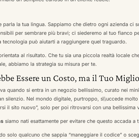
he parla la tua lingua. Sappiamo che dietro ogni azienda ci so
sibili per sembrare più bravi; ci siederemo al tuo fianco pe
tecnologia può aiutarti a raggiungere quel traguardo.
orientata al risultato. Che tu sia una piccola realtà locale c
le, abbiamo la strategia su misura per te.
bbe Essere un Costo, ma il Tuo Miglio
ova quando si entra in un negozio bellissimo, curato nei mi
an silenzio. Nel mondo digitale, purtroppo, s\\uccede molto
si il sito nuovo”, solo per poi ritrovarsi con una bellissima 
ns
siamo nati esattamente per evitare che questo accada a t
do solo qualcuno che sappia “maneggiare il codice” o scegli