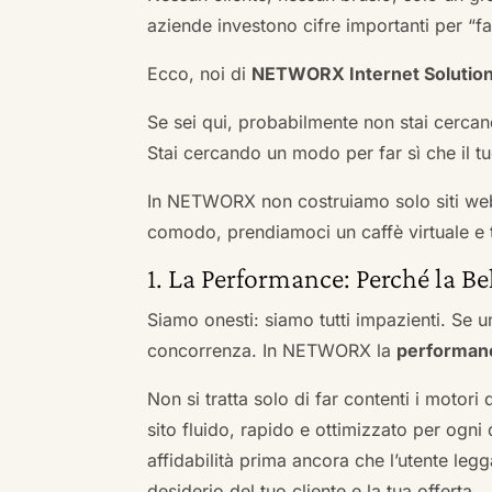
aziende investono cifre importanti per “far
Ecco, noi di
NETWORX Internet Solutio
Se sei qui, probabilmente non stai cercan
Stai cercando un modo per far sì che il tuo
In NETWORX non costruiamo solo siti we
comodo, prendiamoci un caffè virtuale e t
1. La Performance: Perché la Be
Siamo onesti: siamo tutti impazienti. Se un
concorrenza. In NETWORX la
performan
Non si tratta solo di far contenti i motori
sito fluido, rapido e ottimizzato per og
affidabilità prima ancora che l’utente leg
desiderio del tuo cliente e la tua offerta.