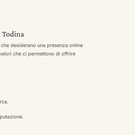
a
ta Todina
zi che desiderano una presenza online
 valori che ci permettono di offrire
.
erca.
eputazione.