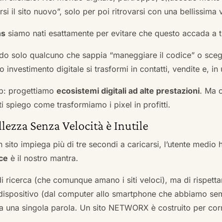
si il sito nuovo”, solo per poi ritrovarsi con una bellissima 
ns
siamo nati esattamente per evitare che questo accada a t
do solo qualcuno che sappia “maneggiare il codice” o scegli
 investimento digitale si trasformi in contatti, vendite e, in 
b: progettiamo
ecosistemi digitali ad alte prestazioni
. Ma 
i spiego come trasformiamo i pixel in profitti.
llezza Senza Velocità è Inutile
 sito impiega più di tre secondi a caricarsi, l’utente medio 
ce
è il nostro mantra.
 di ricerca (che comunque amano i siti veloci), ma di rispetta
ni dispositivo (dal computer allo smartphone che abbiamo s
ga una singola parola. Un sito NETWORX è costruito per corre