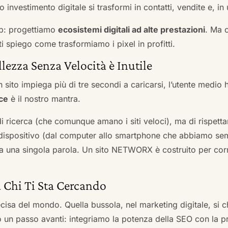
 investimento digitale si trasformi in contatti, vendite e, in 
b: progettiamo
ecosistemi digitali ad alte prestazioni
. Ma 
i spiego come trasformiamo i pixel in profitti.
llezza Senza Velocità è Inutile
 sito impiega più di tre secondi a caricarsi, l’utente medio 
ce
è il nostro mantra.
 di ricerca (che comunque amano i siti veloci), ma di rispetta
ni dispositivo (dal computer allo smartphone che abbiamo s
ga una singola parola. Un sito NETWORX è costruito per corre
a Chi Ti Sta Cercando
cisa del mondo. Quella bussola, nel marketing digitale, si
n passo avanti: integriamo la potenza della SEO con la pr