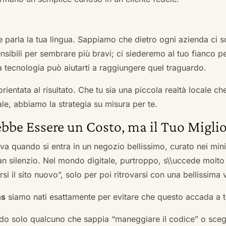
he parla la tua lingua. Sappiamo che dietro ogni azienda ci so
sibili per sembrare più bravi; ci siederemo al tuo fianco pe
tecnologia può aiutarti a raggiungere quel traguardo.
orientata al risultato. Che tu sia una piccola realtà locale c
le, abbiamo la strategia su misura per te.
bbe Essere un Costo, ma il Tuo Miglio
ova quando si entra in un negozio bellissimo, curato nei mi
an silenzio. Nel mondo digitale, purtroppo, s\\uccede molto
si il sito nuovo”, solo per poi ritrovarsi con una bellissima 
ns
siamo nati esattamente per evitare che questo accada a t
do solo qualcuno che sappia “maneggiare il codice” o scegli