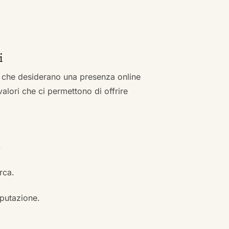
i
zi che desiderano una presenza online
 valori che ci permettono di offrire
.
erca.
eputazione.