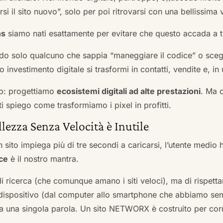
si il sito nuovo”, solo per poi ritrovarsi con una bellissima 
ns
siamo nati esattamente per evitare che questo accada a t
do solo qualcuno che sappia “maneggiare il codice” o scegli
 investimento digitale si trasformi in contatti, vendite e, in 
b: progettiamo
ecosistemi digitali ad alte prestazioni
. Ma 
i spiego come trasformiamo i pixel in profitti.
llezza Senza Velocità è Inutile
 sito impiega più di tre secondi a caricarsi, l’utente medio 
ce
è il nostro mantra.
 di ricerca (che comunque amano i siti veloci), ma di rispetta
ni dispositivo (dal computer allo smartphone che abbiamo s
ga una singola parola. Un sito NETWORX è costruito per corre