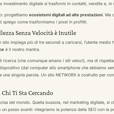
 investimento digitale si trasformi in contatti, vendite e, in 
b: progettiamo
ecosistemi digitali ad alte prestazioni
. Ma 
i spiego come trasformiamo i pixel in profitti.
llezza Senza Velocità è Inutile
 sito impiega più di tre secondi a caricarsi, l’utente medio 
ce
è il nostro mantra.
 di ricerca (che comunque amano i siti veloci), ma di rispetta
ni dispositivo (dal computer allo smartphone che abbiamo s
ga una singola parola. Un sito NETWORX è costruito per corre
a Chi Ti Sta Cercando
cisa del mondo. Quella bussola, nel marketing digitale, si
n passo avanti: integriamo la potenza della SEO con la pr