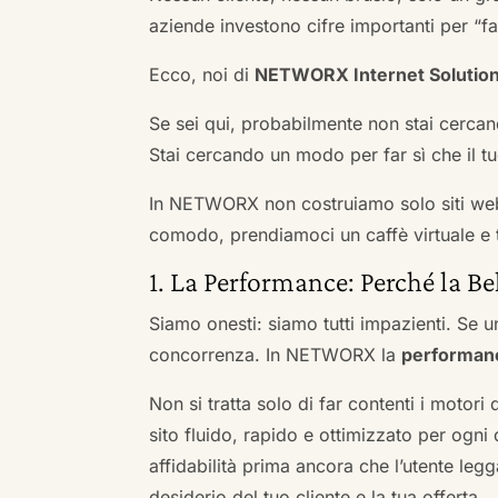
aziende investono cifre importanti per “far
Ecco, noi di
NETWORX Internet Solutio
Se sei qui, probabilmente non stai cercan
Stai cercando un modo per far sì che il tuo
In NETWORX non costruiamo solo siti we
comodo, prendiamoci un caffè virtuale e t
1. La Performance: Perché la Be
Siamo onesti: siamo tutti impazienti. Se un
concorrenza. In NETWORX la
performan
Non si tratta solo di far contenti i motori
sito fluido, rapido e ottimizzato per og
affidabilità prima ancora che l’utente leg
desiderio del tuo cliente e la tua offerta.