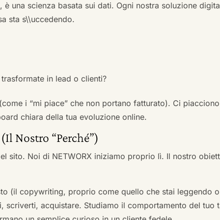
a, è una scienza basata sui dati. Ogni nostra soluzione digital
sa sta s\\uccedendo.
trasformate in lead o clienti?
 (come i “mi piace” che non portano fatturato). Ci piacciono
rd chiara della tua evoluzione online.
 (Il Nostro “Perché”)
l sito. Noi di NETWORX iniziamo proprio lì. Il nostro obiett
to (il copywriting, proprio come quello che stai leggendo or
i, scriverti, acquistare. Studiamo il comportamento del tuo t
formano un semplice curioso in un cliente fedele.