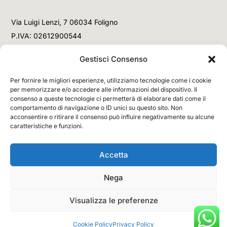
Via Luigi Lenzi, 7 06034 Foligno
P.IVA: 02612900544
Telefono
Gestisci Consenso
+39 3477853708 (Link WhatsApp)
Per fornire le migliori esperienze, utilizziamo tecnologie come i cookie
+39 3477853708 (Chiamata)
per memorizzare e/o accedere alle informazioni del dispositivo. Il
consenso a queste tecnologie ci permetterà di elaborare dati come il
Email
comportamento di navigazione o ID unici su questo sito. Non
acconsentire o ritirare il consenso può influire negativamente su alcune
info@networx.it
caratteristiche e funzioni.
Accetta
Nega
Copyright © 2026 NETWORX Internet Solutions. All
Rights Reserved.
Visualizza le preferenze
Cookie Policy
Privacy Policy