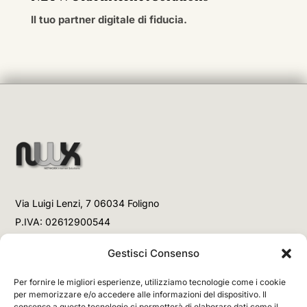
Il tuo partner digitale di fiducia.
Via Luigi Lenzi, 7 06034 Foligno
P.IVA: 02612900544
Telefono
Gestisci Consenso
+39 3477853708 (Link WhatsApp)
Per fornire le migliori esperienze, utilizziamo tecnologie come i cookie
+39 3477853708 (Chiamata)
per memorizzare e/o accedere alle informazioni del dispositivo. Il
consenso a queste tecnologie ci permetterà di elaborare dati come il