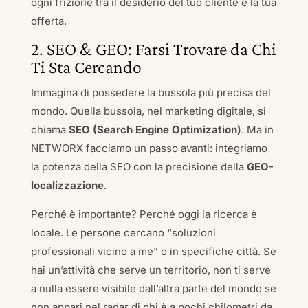
ogni frizione tra il desiderio del tuo cliente e la tua
offerta.
2. SEO & GEO: Farsi Trovare da Chi
Ti Sta Cercando
Immagina di possedere la bussola più precisa del
mondo. Quella bussola, nel marketing digitale, si
chiama
SEO (Search Engine Optimization)
. Ma in
NETWORX facciamo un passo avanti: integriamo
la potenza della SEO con la precisione della
GEO-
localizzazione
.
Perché è importante? Perché oggi la ricerca è
locale. Le persone cercano “soluzioni
professionali vicino a me” o in specifiche città. Se
hai un’attività che serve un territorio, non ti serve
a nulla essere visibile dall’altra parte del mondo se
non appari nel radar di chi è a pochi chilometri da