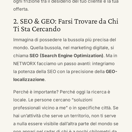
ogni frizione tra il desiderio del tuo cliente e la tua
offerta.
2. SEO & GEO: Farsi Trovare da Chi
Ti Sta Cercando
Immagina di possedere la bussola più precisa del
mondo. Quella bussola, nel marketing digitale, si
chiama
SEO (Search Engine Optimization)
. Ma in
NETWORX facciamo un passo avanti: integriamo
la potenza della SEO con la precisione della
GEO-
localizzazione
.
Perché è importante? Perché oggi la ricerca è
locale. Le persone cercano “soluzioni
professionali vicino a me” o in specifiche città. Se
hai un’attività che serve un territorio, non ti serve
a nulla essere visibile dall’altra parte del mondo se
non appari nel radar di chi è a pochi chilometri da