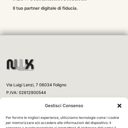
Il tuo partner digitale di fiducia.
Via Luigi Lenzi, 7 06034 Foligno
P.IVA: 02612900544
Telefono
Gestisci Consenso
+39 3477853708 (Link WhatsApp)
Per fornire le migliori esperienze, utilizziamo tecnologie come i cookie
+39 3477853708 (Chiamata)
per memorizzare e/o accedere alle informazioni del dispositivo. Il
consenso a queste tecnologie ci permetterà di elaborare dati come il