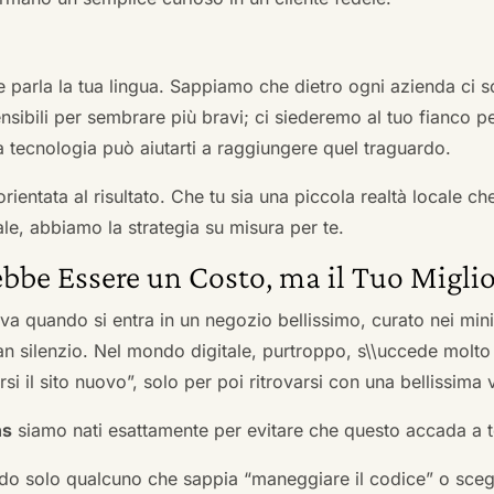
he parla la tua lingua. Sappiamo che dietro ogni azienda ci so
sibili per sembrare più bravi; ci siederemo al tuo fianco pe
tecnologia può aiutarti a raggiungere quel traguardo.
orientata al risultato. Che tu sia una piccola realtà locale c
le, abbiamo la strategia su misura per te.
bbe Essere un Costo, ma il Tuo Miglio
ova quando si entra in un negozio bellissimo, curato nei mi
an silenzio. Nel mondo digitale, purtroppo, s\\uccede molto
si il sito nuovo”, solo per poi ritrovarsi con una bellissima 
ns
siamo nati esattamente per evitare che questo accada a t
do solo qualcuno che sappia “maneggiare il codice” o scegli