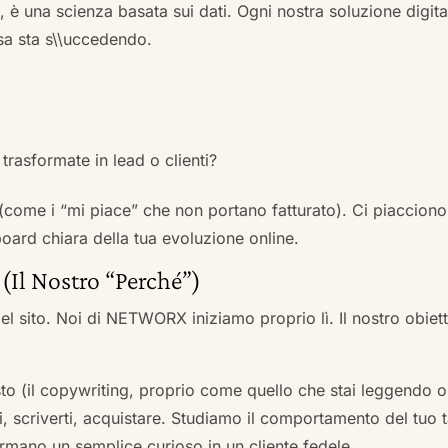
a, è una scienza basata sui dati. Ogni nostra soluzione digital
sa sta s\\uccedendo.
trasformate in lead o clienti?
 (come i “mi piace” che non portano fatturato). Ci piacciono
rd chiara della tua evoluzione online.
 (Il Nostro “Perché”)
l sito. Noi di NETWORX iniziamo proprio lì. Il nostro obiett
to (il copywriting, proprio come quello che stai leggendo or
i, scriverti, acquistare. Studiamo il comportamento del tuo t
formano un semplice curioso in un cliente fedele.