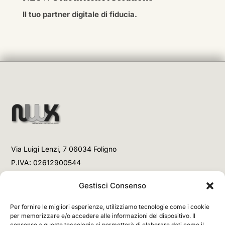
Il tuo partner digitale di fiducia.
Via Luigi Lenzi, 7 06034 Foligno
P.IVA: 02612900544
Telefono
Gestisci Consenso
+39 3477853708 (Link WhatsApp)
Per fornire le migliori esperienze, utilizziamo tecnologie come i cookie
+39 3477853708 (Chiamata)
per memorizzare e/o accedere alle informazioni del dispositivo. Il
consenso a queste tecnologie ci permetterà di elaborare dati come il