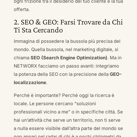
ogni frizione tra il desiderio del tuo cliente e la tua
offerta.
2. SEO & GEO: Farsi Trovare da Chi
Ti Sta Cercando
Immagina di possedere la bussola più precisa del
mondo. Quella bussola, nel marketing digitale, si
chiama
SEO (Search Engine Optimization)
. Ma in
NETWORX facciamo un passo avanti: integriamo
la potenza della SEO con la precisione della
GEO-
localizzazione
.
Perché è importante? Perché oggi la ricerca è
locale. Le persone cercano “soluzioni
professionali vicino a me” o in specifiche città. Se
hai un’attività che serve un territorio, non ti serve
a nulla essere visibile dall’altra parte del mondo se
non appari nel radar di chi è a pochi chilometri da