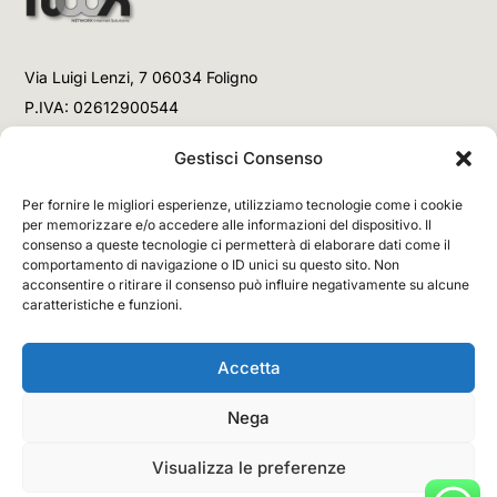
Via Luigi Lenzi, 7 06034 Foligno
P.IVA: 02612900544
Telefono
Gestisci Consenso
+39 3477853708 (Link WhatsApp)
Per fornire le migliori esperienze, utilizziamo tecnologie come i cookie
+39 3477853708 (Chiamata)
per memorizzare e/o accedere alle informazioni del dispositivo. Il
consenso a queste tecnologie ci permetterà di elaborare dati come il
Email
comportamento di navigazione o ID unici su questo sito. Non
acconsentire o ritirare il consenso può influire negativamente su alcune
info@networx.it
caratteristiche e funzioni.
Accetta
Nega
Copyright © 2026 NETWORX Internet Solutions. All
Rights Reserved.
Visualizza le preferenze