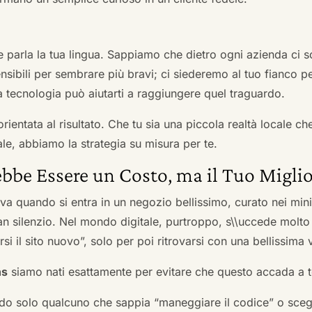
he parla la tua lingua. Sappiamo che dietro ogni azienda ci so
sibili per sembrare più bravi; ci siederemo al tuo fianco pe
tecnologia può aiutarti a raggiungere quel traguardo.
orientata al risultato. Che tu sia una piccola realtà locale c
le, abbiamo la strategia su misura per te.
bbe Essere un Costo, ma il Tuo Miglio
ova quando si entra in un negozio bellissimo, curato nei mi
an silenzio. Nel mondo digitale, purtroppo, s\\uccede molto
si il sito nuovo”, solo per poi ritrovarsi con una bellissima 
ns
siamo nati esattamente per evitare che questo accada a t
do solo qualcuno che sappia “maneggiare il codice” o scegli