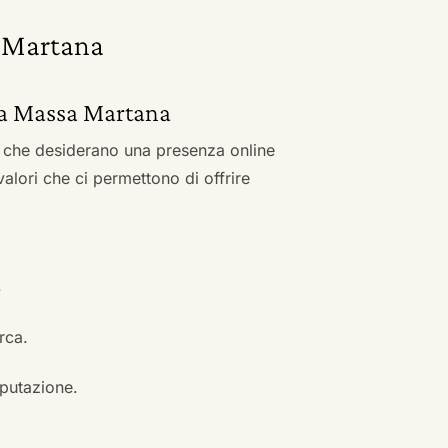
a Martana
re a Massa Martana
zi che desiderano una presenza online
 valori che ci permettono di offrire
.
erca.
eputazione.