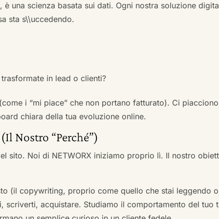
a, è una scienza basata sui dati. Ogni nostra soluzione digital
sa sta s\\uccedendo.
trasformate in lead o clienti?
 (come i “mi piace” che non portano fatturato). Ci piacciono
rd chiara della tua evoluzione online.
 (Il Nostro “Perché”)
l sito. Noi di NETWORX iniziamo proprio lì. Il nostro obiett
to (il copywriting, proprio come quello che stai leggendo or
i, scriverti, acquistare. Studiamo il comportamento del tuo t
formano un semplice curioso in un cliente fedele.