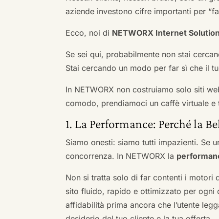
aziende investono cifre importanti per “far
Ecco, noi di
NETWORX Internet Solutio
Se sei qui, probabilmente non stai cercan
Stai cercando un modo per far sì che il tuo
In NETWORX non costruiamo solo siti we
comodo, prendiamoci un caffè virtuale e t
1. La Performance: Perché la Be
Siamo onesti: siamo tutti impazienti. Se un
concorrenza. In NETWORX la
performan
Non si tratta solo di far contenti i motori
sito fluido, rapido e ottimizzato per og
affidabilità prima ancora che l’utente leg
desiderio del tuo cliente e la tua offerta.