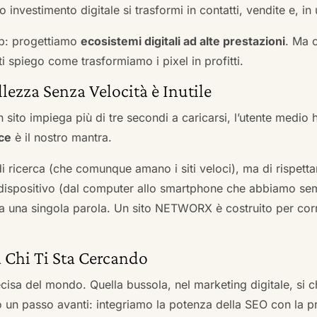
 investimento digitale si trasformi in contatti, vendite e, in 
b: progettiamo
ecosistemi digitali ad alte prestazioni
. Ma 
i spiego come trasformiamo i pixel in profitti.
llezza Senza Velocità è Inutile
 sito impiega più di tre secondi a caricarsi, l’utente medio 
ce
è il nostro mantra.
 di ricerca (che comunque amano i siti veloci), ma di rispetta
ni dispositivo (dal computer allo smartphone che abbiamo s
ga una singola parola. Un sito NETWORX è costruito per corre
a Chi Ti Sta Cercando
cisa del mondo. Quella bussola, nel marketing digitale, si
n passo avanti: integriamo la potenza della SEO con la pr