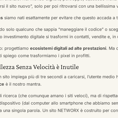
si il sito nuovo”, solo per poi ritrovarsi con una bellissima 
ns
siamo nati esattamente per evitare che questo accada a t
do solo qualcuno che sappia “maneggiare il codice” o scegli
 investimento digitale si trasformi in contatti, vendite e, in 
b: progettiamo
ecosistemi digitali ad alte prestazioni
. Ma 
i spiego come trasformiamo i pixel in profitti.
llezza Senza Velocità è Inutile
 sito impiega più di tre secondi a caricarsi, l’utente medio 
ce
è il nostro mantra.
 di ricerca (che comunque amano i siti veloci), ma di rispetta
ni dispositivo (dal computer allo smartphone che abbiamo s
ga una singola parola. Un sito NETWORX è costruito per corre