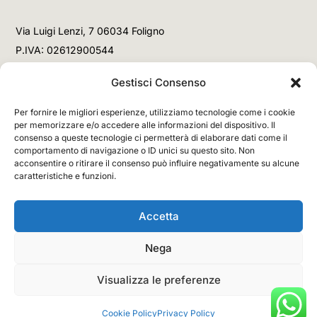
Via Luigi Lenzi, 7 06034 Foligno
P.IVA: 02612900544
Telefono
Gestisci Consenso
+39 3477853708 (Link WhatsApp)
Per fornire le migliori esperienze, utilizziamo tecnologie come i cookie
+39 3477853708 (Chiamata)
per memorizzare e/o accedere alle informazioni del dispositivo. Il
consenso a queste tecnologie ci permetterà di elaborare dati come il
Email
comportamento di navigazione o ID unici su questo sito. Non
acconsentire o ritirare il consenso può influire negativamente su alcune
info@networx.it
caratteristiche e funzioni.
Accetta
Nega
Copyright © 2026 NETWORX Internet Solutions. All
Rights Reserved.
Visualizza le preferenze
Cookie Policy
Privacy Policy