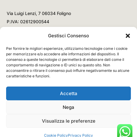
Via Luigi Lenzi, 7 06034 Foligno
P.IVA: 02612900544
Telefono
Gestisci Consenso
+39 3477853708 (Link WhatsApp)
Per fornire le migliori esperienze, utilizziamo tecnologie come i cookie
+39 3477853708 (Chiamata)
per memorizzare e/o accedere alle informazioni del dispositivo. Il
consenso a queste tecnologie ci permetterà di elaborare dati come il
Email
comportamento di navigazione o ID unici su questo sito. Non
acconsentire o ritirare il consenso può influire negativamente su alcune
info@networx.it
caratteristiche e funzioni.
Accetta
Nega
Copyright © 2026 NETWORX Internet Solutions. All
Rights Reserved.
Visualizza le preferenze
Cookie Policy
Privacy Policy