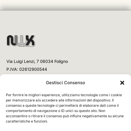
Via Luigi Lenzi, 7 06034 Foligno
P.IVA: 02612900544
Telefono
Gestisci Consenso
+39 3477853708 (Link WhatsApp)
Per fornire le migliori esperienze, utilizziamo tecnologie come i cookie
+39 3477853708 (Chiamata)
per memorizzare e/o accedere alle informazioni del dispositivo. Il
consenso a queste tecnologie ci permetterà di elaborare dati come il
Email
comportamento di navigazione o ID unici su questo sito. Non
acconsentire o ritirare il consenso può influire negativamente su alcune
info@networx.it
caratteristiche e funzioni.