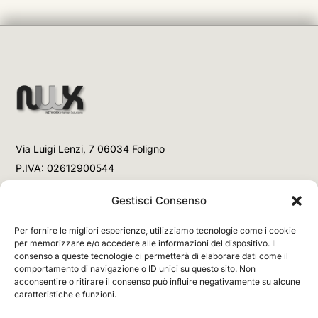
Via Luigi Lenzi, 7 06034 Foligno
P.IVA: 02612900544
Telefono
Gestisci Consenso
+39 3477853708 (Link WhatsApp)
Per fornire le migliori esperienze, utilizziamo tecnologie come i cookie
+39 3477853708 (Chiamata)
per memorizzare e/o accedere alle informazioni del dispositivo. Il
consenso a queste tecnologie ci permetterà di elaborare dati come il
Email
comportamento di navigazione o ID unici su questo sito. Non
acconsentire o ritirare il consenso può influire negativamente su alcune
info@networx.it
caratteristiche e funzioni.