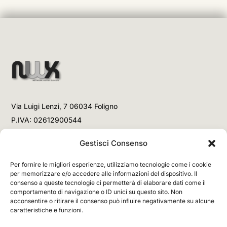
Via Luigi Lenzi, 7 06034 Foligno
P.IVA: 02612900544
Telefono
Gestisci Consenso
+39 3477853708 (Link WhatsApp)
Per fornire le migliori esperienze, utilizziamo tecnologie come i cookie
+39 3477853708 (Chiamata)
per memorizzare e/o accedere alle informazioni del dispositivo. Il
consenso a queste tecnologie ci permetterà di elaborare dati come il
Email
comportamento di navigazione o ID unici su questo sito. Non
acconsentire o ritirare il consenso può influire negativamente su alcune
info@networx.it
caratteristiche e funzioni.