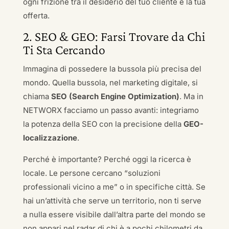
ogni frizione tra il desiderio del tuo cliente e la tua
offerta.
2. SEO & GEO: Farsi Trovare da Chi
Ti Sta Cercando
Immagina di possedere la bussola più precisa del
mondo. Quella bussola, nel marketing digitale, si
chiama
SEO (Search Engine Optimization)
. Ma in
NETWORX facciamo un passo avanti: integriamo
la potenza della SEO con la precisione della
GEO-
localizzazione
.
Perché è importante? Perché oggi la ricerca è
locale. Le persone cercano “soluzioni
professionali vicino a me” o in specifiche città. Se
hai un’attività che serve un territorio, non ti serve
a nulla essere visibile dall’altra parte del mondo se
non appari nel radar di chi è a pochi chilometri da