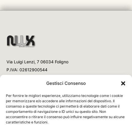
Via Luigi Lenzi, 7 06034 Foligno
P.IVA: 02612900544
Telefono
Gestisci Consenso
+39 3477853708 (Link WhatsApp)
Per fornire le migliori esperienze, utilizziamo tecnologie come i cookie
+39 3477853708 (Chiamata)
per memorizzare e/o accedere alle informazioni del dispositivo. Il
consenso a queste tecnologie ci permetterà di elaborare dati come il
Email
comportamento di navigazione o ID unici su questo sito. Non
acconsentire o ritirare il consenso può influire negativamente su alcune
info@networx.it
caratteristiche e funzioni.