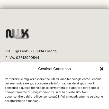
Via Luigi Lenzi, 7 06034 Foligno
P.IVA: 02612900544
Telefono
Gestisci Consenso
+39 3477853708 (Link WhatsApp)
Per fornire le migliori esperienze, utilizziamo tecnologie come i cookie
+39 3477853708 (Chiamata)
per memorizzare e/o accedere alle informazioni del dispositivo. Il
consenso a queste tecnologie ci permetterà di elaborare dati come il
Email
comportamento di navigazione o ID unici su questo sito. Non
acconsentire o ritirare il consenso può influire negativamente su alcune
info@networx.it
caratteristiche e funzioni.