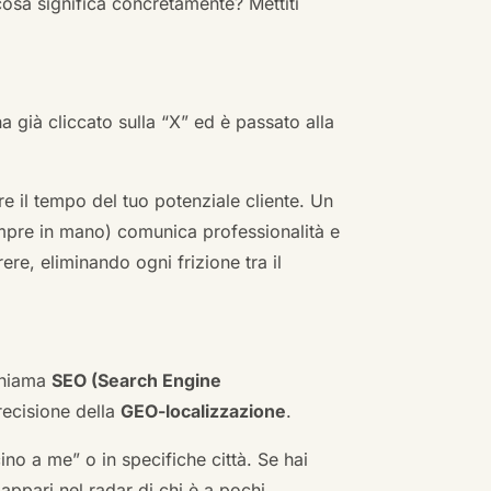
cosa significa concretamente? Mettiti
ha già cliccato sulla “X” ed è passato alla
re il tempo del tuo potenziale cliente. Un
empre in mano) comunica professionalità e
re, eliminando ogni frizione tra il
 chiama
SEO (Search Engine
ecisione della
GEO-localizzazione
.
no a me” o in specifiche città. Se hai
n appari nel radar di chi è a pochi