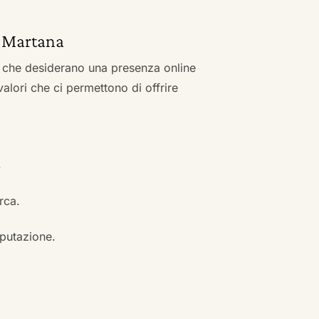
sa Martana
zi che desiderano una presenza online
 valori che ci permettono di offrire
.
erca.
eputazione.