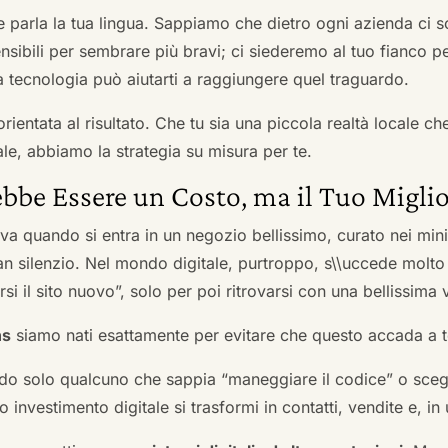
he parla la tua lingua. Sappiamo che dietro ogni azienda ci so
sibili per sembrare più bravi; ci siederemo al tuo fianco pe
tecnologia può aiutarti a raggiungere quel traguardo.
orientata al risultato. Che tu sia una piccola realtà locale c
le, abbiamo la strategia su misura per te.
bbe Essere un Costo, ma il Tuo Miglio
ova quando si entra in un negozio bellissimo, curato nei mi
an silenzio. Nel mondo digitale, purtroppo, s\\uccede molto
si il sito nuovo”, solo per poi ritrovarsi con una bellissima 
ns
siamo nati esattamente per evitare che questo accada a t
do solo qualcuno che sappia “maneggiare il codice” o scegli
 investimento digitale si trasformi in contatti, vendite e, in 