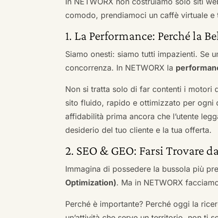
In NETWORX non costruiamo solo siti we
comodo, prendiamoci un caffè virtuale e t
1. La Performance: Perché la Be
Siamo onesti: siamo tutti impazienti. Se un
concorrenza. In NETWORX la
performan
Non si tratta solo di far contenti i motori
sito fluido, rapido e ottimizzato per og
affidabilità prima ancora che l’utente leg
desiderio del tuo cliente e la tua offerta.
2. SEO & GEO: Farsi Trovare d
Immagina di possedere la bussola più pre
Optimization)
. Ma in NETWORX facciamo u
Perché è importante? Perché oggi la ricerc
un’attività che serve un territorio, non ti 