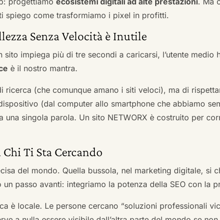
b: progettiamo
ecosistemi digitali ad alte prestazioni
. Ma 
i spiego come trasformiamo i pixel in profitti.
llezza Senza Velocità è Inutile
 sito impiega più di tre secondi a caricarsi, l’utente medio 
ce
è il nostro mantra.
 di ricerca (che comunque amano i siti veloci), ma di rispetta
ni dispositivo (dal computer allo smartphone che abbiamo s
ga una singola parola. Un sito NETWORX è costruito per corre
a Chi Ti Sta Cercando
cisa del mondo. Quella bussola, nel marketing digitale, si
n passo avanti: integriamo la potenza della SEO con la pr
a è locale. Le persone cercano “soluzioni professionali vici
serve a nulla essere visibile dall’altra parte del mondo se no