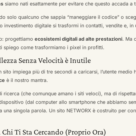
ns
siamo nati esattamente per evitare che questo accada a t
do solo qualcuno che sappia “maneggiare il codice” o scegli
 investimento digitale si trasformi in contatti, vendite e, in 
b: progettiamo
ecosistemi digitali ad alte prestazioni
. Ma 
i spiego come trasformiamo i pixel in profitti.
llezza Senza Velocità è Inutile
 sito impiega più di tre secondi a caricarsi, l’utente medio 
ce
è il nostro mantra.
 di ricerca (che comunque amano i siti veloci), ma di rispetta
ni dispositivo (dal computer allo smartphone che abbiamo s
ga una singola parola. Un sito NETWORX è costruito per corre
 Chi Ti Sta Cercando (Proprio Ora)