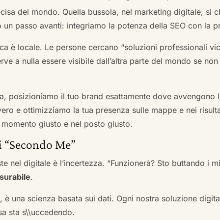
cisa del mondo. Quella bussola, nel marketing digitale, si
n passo avanti: integriamo la potenza della SEO con la pr
a è locale. Le persone cercano “soluzioni professionali vici
serve a nulla essere visibile dall’altra parte del mondo se no
a, posizioniamo il tuo brand esattamente dove avvengono le
ro e ottimizziamo la tua presenza sulle mappe e nei risultati d
nel momento giusto e nel posto giusto.
ai “Secondo Me”
te nel digitale è l’incertezza. “Funzionerà? Sto buttando i
surabile
.
a, è una scienza basata sui dati. Ogni nostra soluzione digital
sa sta s\\uccedendo.