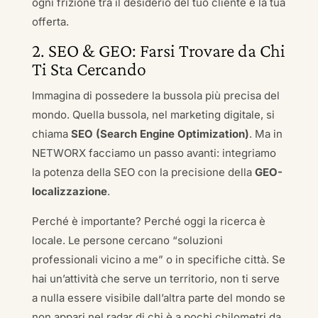
ogni frizione tra il desiderio del tuo cliente e la tua
offerta.
2. SEO & GEO: Farsi Trovare da Chi
Ti Sta Cercando
Immagina di possedere la bussola più precisa del
mondo. Quella bussola, nel marketing digitale, si
chiama
SEO (Search Engine Optimization)
. Ma in
NETWORX facciamo un passo avanti: integriamo
la potenza della SEO con la precisione della
GEO-
localizzazione
.
Perché è importante? Perché oggi la ricerca è
locale. Le persone cercano “soluzioni
professionali vicino a me” o in specifiche città. Se
hai un’attività che serve un territorio, non ti serve
a nulla essere visibile dall’altra parte del mondo se
non appari nel radar di chi è a pochi chilometri da