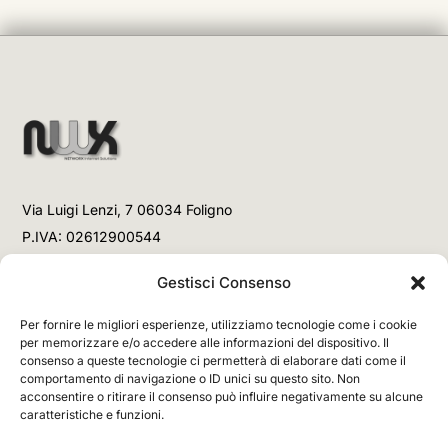
Via Luigi Lenzi, 7 06034 Foligno
P.IVA: 02612900544
Telefono
Gestisci Consenso
+39 3477853708 (Link WhatsApp)
Per fornire le migliori esperienze, utilizziamo tecnologie come i cookie
+39 3477853708 (Chiamata)
per memorizzare e/o accedere alle informazioni del dispositivo. Il
consenso a queste tecnologie ci permetterà di elaborare dati come il
Email
comportamento di navigazione o ID unici su questo sito. Non
acconsentire o ritirare il consenso può influire negativamente su alcune
info@networx.it
caratteristiche e funzioni.