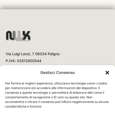
Via Luigi Lenzi, 7 06034 Foligno
P.IVA: 02612900544
Telefono
Gestisci Consenso
+39 3477853708 (Link WhatsApp)
Per fornire le migliori esperienze, utilizziamo tecnologie come i cookie
+39 3477853708 (Chiamata)
per memorizzare e/o accedere alle informazioni del dispositivo. Il
consenso a queste tecnologie ci permetterà di elaborare dati come il
Email
comportamento di navigazione o ID unici su questo sito. Non
acconsentire o ritirare il consenso può influire negativamente su alcune
info@networx.it
caratteristiche e funzioni.