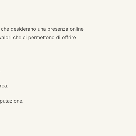
zi che desiderano una presenza online
 valori che ci permettono di offrire
.
erca.
eputazione.