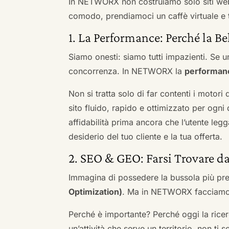
In NETWORX non costruiamo solo siti we
comodo, prendiamoci un caffè virtuale e t
1. La Performance: Perché la Be
Siamo onesti: siamo tutti impazienti. Se un
concorrenza. In NETWORX la
performan
Non si tratta solo di far contenti i motori
sito fluido, rapido e ottimizzato per og
affidabilità prima ancora che l’utente leg
desiderio del tuo cliente e la tua offerta.
2. SEO & GEO: Farsi Trovare d
Immagina di possedere la bussola più pre
Optimization)
. Ma in NETWORX facciamo u
Perché è importante? Perché oggi la ricerc
un’attività che serve un territorio, non ti 