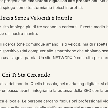
b: progettiamo
ecosistemi digitali ad alte prestazioni
. Ma 
i spiego come trasformiamo i pixel in profitti.
llezza Senza Velocità è Inutile
 sito impiega più di tre secondi a caricarsi, l’utente medio 
ce
è il nostro mantra.
 di ricerca (che comunque amano i siti veloci), ma di rispetta
ni dispositivo (dal computer allo smartphone che abbiamo s
ga una singola parola. Un sito NETWORX è costruito per corre
a Chi Ti Sta Cercando
cisa del mondo. Quella bussola, nel marketing digitale, si
n passo avanti: integriamo la potenza della SEO con la pr
a è locale. Le persone cercano “soluzioni professionali vici
serve a nulla essere visibile dall’altra parte del mondo se no