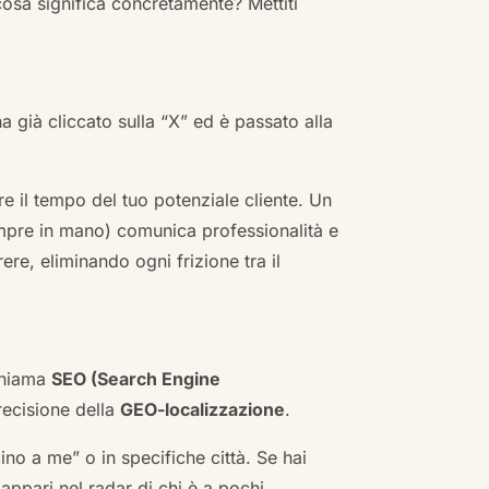
cosa significa concretamente? Mettiti
ha già cliccato sulla “X” ed è passato alla
re il tempo del tuo potenziale cliente. Un
empre in mano) comunica professionalità e
re, eliminando ogni frizione tra il
 chiama
SEO (Search Engine
ecisione della
GEO-localizzazione
.
no a me” o in specifiche città. Se hai
n appari nel radar di chi è a pochi