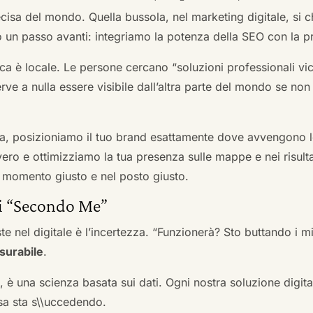
cisa del mondo. Quella bussola, nel marketing digitale, si
n passo avanti: integriamo la potenza della SEO con la pr
a è locale. Le persone cercano “soluzioni professionali vici
serve a nulla essere visibile dall’altra parte del mondo se no
a, posizioniamo il tuo brand esattamente dove avvengono le
ro e ottimizziamo la tua presenza sulle mappe e nei risultati d
nel momento giusto e nel posto giusto.
ai “Secondo Me”
te nel digitale è l’incertezza. “Funzionerà? Sto buttando i
surabile
.
a, è una scienza basata sui dati. Ogni nostra soluzione digital
sa sta s\\uccedendo.