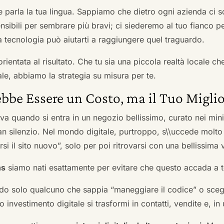
he parla la tua lingua. Sappiamo che dietro ogni azienda ci so
sibili per sembrare più bravi; ci siederemo al tuo fianco pe
tecnologia può aiutarti a raggiungere quel traguardo.
orientata al risultato. Che tu sia una piccola realtà locale c
le, abbiamo la strategia su misura per te.
bbe Essere un Costo, ma il Tuo Miglio
ova quando si entra in un negozio bellissimo, curato nei mi
an silenzio. Nel mondo digitale, purtroppo, s\\uccede molto
si il sito nuovo”, solo per poi ritrovarsi con una bellissima 
ns
siamo nati esattamente per evitare che questo accada a t
do solo qualcuno che sappia “maneggiare il codice” o scegli
 investimento digitale si trasformi in contatti, vendite e, in 