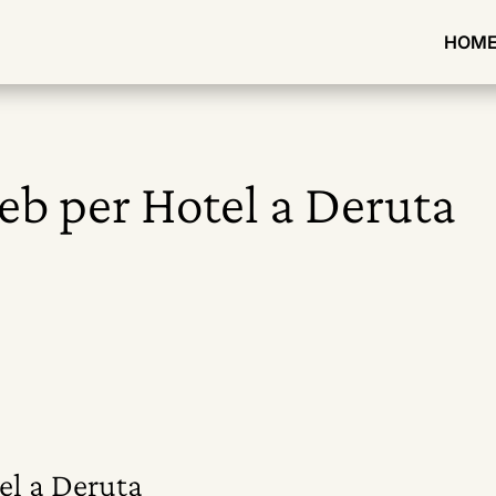
HOM
web per Hotel a Deruta
el a Deruta