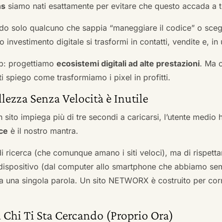
ns
siamo nati esattamente per evitare che questo accada a t
do solo qualcuno che sappia “maneggiare il codice” o scegli
 investimento digitale si trasformi in contatti, vendite e, in 
b: progettiamo
ecosistemi digitali ad alte prestazioni
. Ma 
i spiego come trasformiamo i pixel in profitti.
llezza Senza Velocità è Inutile
 sito impiega più di tre secondi a caricarsi, l’utente medio 
ce
è il nostro mantra.
 di ricerca (che comunque amano i siti veloci), ma di rispetta
ni dispositivo (dal computer allo smartphone che abbiamo s
ga una singola parola. Un sito NETWORX è costruito per corre
 Chi Ti Sta Cercando (Proprio Ora)