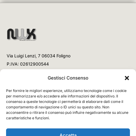
Via Luigi Lenzi, 7 06034 Foligno
P.IVA: 02612900544
Telefono
Gestisci Consenso
+39 3477853708 (Link WhatsApp)
Per fornire le migliori esperienze, utilizziamo tecnologie come i cookie
+39 3477853708 (Chiamata)
per memorizzare e/o accedere alle informazioni del dispositivo. Il
consenso a queste tecnologie ci permetterà di elaborare dati come il
Email
comportamento di navigazione o ID unici su questo sito. Non
acconsentire o ritirare il consenso può influire negativamente su alcune
info@networx.it
caratteristiche e funzioni.
Accetta