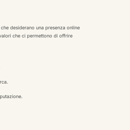
zi che desiderano una presenza online
 valori che ci permettono di offrire
.
erca.
eputazione.