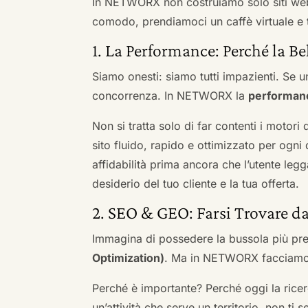
In NETWORX non costruiamo solo siti we
comodo, prendiamoci un caffè virtuale e t
1. La Performance: Perché la Be
Siamo onesti: siamo tutti impazienti. Se un
concorrenza. In NETWORX la
performan
Non si tratta solo di far contenti i motori
sito fluido, rapido e ottimizzato per og
affidabilità prima ancora che l’utente leg
desiderio del tuo cliente e la tua offerta.
2. SEO & GEO: Farsi Trovare d
Immagina di possedere la bussola più pre
Optimization)
. Ma in NETWORX facciamo u
Perché è importante? Perché oggi la ricerc
un’attività che serve un territorio, non ti 