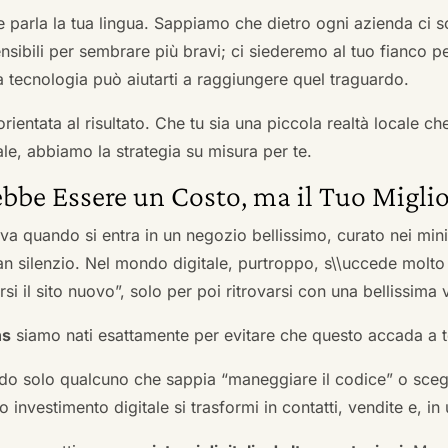
he parla la tua lingua. Sappiamo che dietro ogni azienda ci so
sibili per sembrare più bravi; ci siederemo al tuo fianco pe
tecnologia può aiutarti a raggiungere quel traguardo.
orientata al risultato. Che tu sia una piccola realtà locale c
le, abbiamo la strategia su misura per te.
bbe Essere un Costo, ma il Tuo Miglio
ova quando si entra in un negozio bellissimo, curato nei mi
an silenzio. Nel mondo digitale, purtroppo, s\\uccede molto
si il sito nuovo”, solo per poi ritrovarsi con una bellissima 
ns
siamo nati esattamente per evitare che questo accada a t
do solo qualcuno che sappia “maneggiare il codice” o scegli
 investimento digitale si trasformi in contatti, vendite e, in 