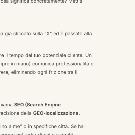
cosa significa concretamente? Mettiti
ha già cliccato sulla “X” ed è passato alla
re il tempo del tuo potenziale cliente. Un
empre in mano) comunica professionalità e
re, eliminando ogni frizione tra il
 chiama
SEO (Search Engine
ecisione della
GEO-localizzazione
.
no a me” o in specifiche città. Se hai
n appari nel radar di chi è a pochi