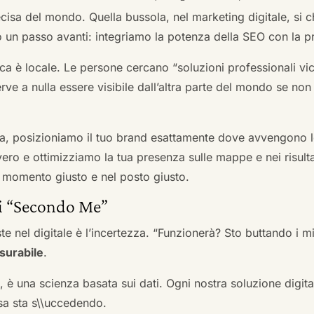
cisa del mondo. Quella bussola, nel marketing digitale, si
n passo avanti: integriamo la potenza della SEO con la pr
a è locale. Le persone cercano “soluzioni professionali vici
serve a nulla essere visibile dall’altra parte del mondo se no
a, posizioniamo il tuo brand esattamente dove avvengono le
ro e ottimizziamo la tua presenza sulle mappe e nei risultati d
nel momento giusto e nel posto giusto.
ai “Secondo Me”
te nel digitale è l’incertezza. “Funzionerà? Sto buttando i
surabile
.
a, è una scienza basata sui dati. Ogni nostra soluzione digital
sa sta s\\uccedendo.