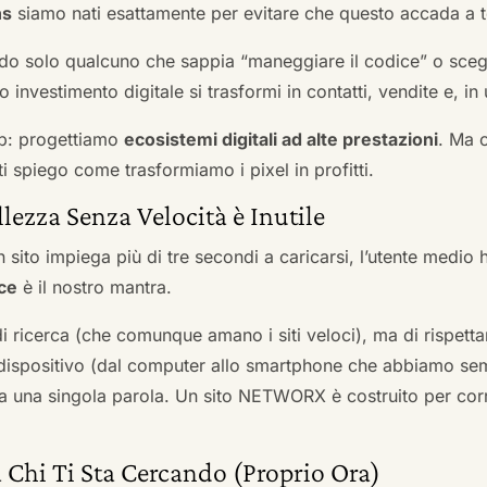
ns
siamo nati esattamente per evitare che questo accada a t
do solo qualcuno che sappia “maneggiare il codice” o scegli
 investimento digitale si trasformi in contatti, vendite e, in 
b: progettiamo
ecosistemi digitali ad alte prestazioni
. Ma 
i spiego come trasformiamo i pixel in profitti.
llezza Senza Velocità è Inutile
 sito impiega più di tre secondi a caricarsi, l’utente medio 
ce
è il nostro mantra.
 di ricerca (che comunque amano i siti veloci), ma di rispetta
ni dispositivo (dal computer allo smartphone che abbiamo s
ga una singola parola. Un sito NETWORX è costruito per corre
 Chi Ti Sta Cercando (Proprio Ora)