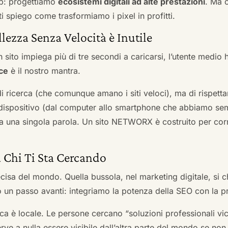
b: progettiamo
ecosistemi digitali ad alte prestazioni
. Ma 
i spiego come trasformiamo i pixel in profitti.
llezza Senza Velocità è Inutile
 sito impiega più di tre secondi a caricarsi, l’utente medio 
ce
è il nostro mantra.
 di ricerca (che comunque amano i siti veloci), ma di rispetta
ni dispositivo (dal computer allo smartphone che abbiamo s
ga una singola parola. Un sito NETWORX è costruito per corre
a Chi Ti Sta Cercando
cisa del mondo. Quella bussola, nel marketing digitale, si
n passo avanti: integriamo la potenza della SEO con la pr
a è locale. Le persone cercano “soluzioni professionali vici
serve a nulla essere visibile dall’altra parte del mondo se no