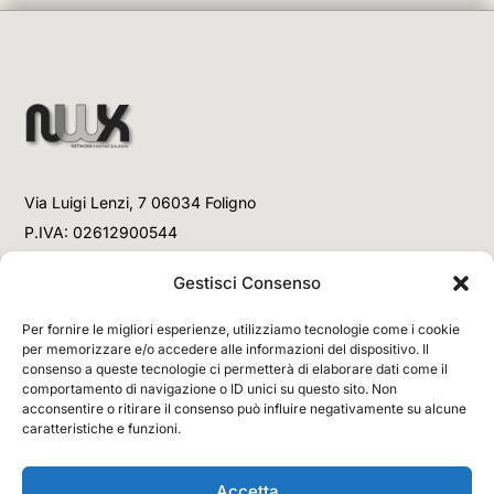
Via Luigi Lenzi, 7 06034 Foligno
P.IVA: 02612900544
Telefono
Gestisci Consenso
+39 3477853708 (Link WhatsApp)
Per fornire le migliori esperienze, utilizziamo tecnologie come i cookie
+39 3477853708 (Chiamata)
per memorizzare e/o accedere alle informazioni del dispositivo. Il
consenso a queste tecnologie ci permetterà di elaborare dati come il
Email
comportamento di navigazione o ID unici su questo sito. Non
acconsentire o ritirare il consenso può influire negativamente su alcune
info@networx.it
caratteristiche e funzioni.
Accetta