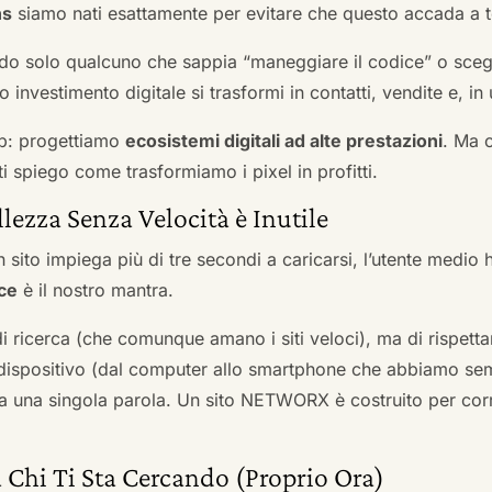
ns
siamo nati esattamente per evitare che questo accada a t
do solo qualcuno che sappia “maneggiare il codice” o scegli
 investimento digitale si trasformi in contatti, vendite e, in 
b: progettiamo
ecosistemi digitali ad alte prestazioni
. Ma 
i spiego come trasformiamo i pixel in profitti.
llezza Senza Velocità è Inutile
 sito impiega più di tre secondi a caricarsi, l’utente medio 
ce
è il nostro mantra.
 di ricerca (che comunque amano i siti veloci), ma di rispetta
ni dispositivo (dal computer allo smartphone che abbiamo s
ga una singola parola. Un sito NETWORX è costruito per corre
 Chi Ti Sta Cercando (Proprio Ora)