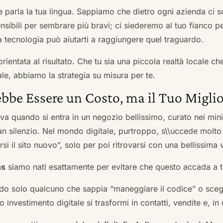
he parla la tua lingua. Sappiamo che dietro ogni azienda ci so
sibili per sembrare più bravi; ci siederemo al tuo fianco pe
tecnologia può aiutarti a raggiungere quel traguardo.
orientata al risultato. Che tu sia una piccola realtà locale c
le, abbiamo la strategia su misura per te.
bbe Essere un Costo, ma il Tuo Miglio
ova quando si entra in un negozio bellissimo, curato nei mi
an silenzio. Nel mondo digitale, purtroppo, s\\uccede molto
si il sito nuovo”, solo per poi ritrovarsi con una bellissima 
ns
siamo nati esattamente per evitare che questo accada a t
do solo qualcuno che sappia “maneggiare il codice” o scegli
 investimento digitale si trasformi in contatti, vendite e, in 