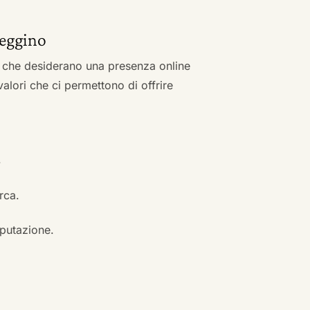
heggino
zi che desiderano una presenza online
 valori che ci permettono di offrire
.
erca.
eputazione.