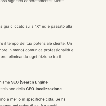
cosa significa concretamente? Mettiti
ha già cliccato sulla “X” ed è passato alla
re il tempo del tuo potenziale cliente. Un
empre in mano) comunica professionalità e
re, eliminando ogni frizione tra il
 chiama
SEO (Search Engine
ecisione della
GEO-localizzazione
.
no a me” o in specifiche città. Se hai
n appari nel radar di chi è a pochi