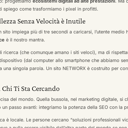
b: progettiamo
ecosistemi digitali ad alte prestazioni
. Ma 
i spiego come trasformiamo i pixel in profitti.
llezza Senza Velocità è Inutile
 sito impiega più di tre secondi a caricarsi, l’utente medio 
ce
è il nostro mantra.
 di ricerca (che comunque amano i siti veloci), ma di rispetta
ni dispositivo (dal computer allo smartphone che abbiamo s
ga una singola parola. Un sito NETWORX è costruito per corre
a Chi Ti Sta Cercando
cisa del mondo. Quella bussola, nel marketing digitale, si
n passo avanti: integriamo la potenza della SEO con la pr
a è locale. Le persone cercano “soluzioni professionali vici
serve a nulla essere visibile dall’altra parte del mondo se no