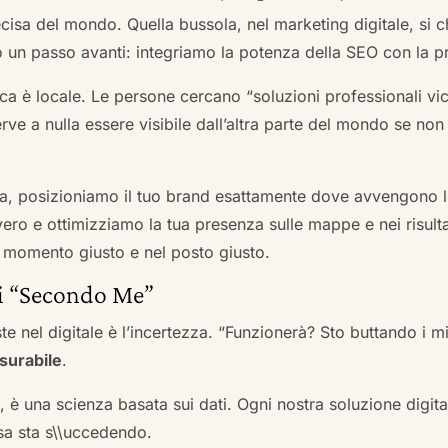
cisa del mondo. Quella bussola, nel marketing digitale, si
n passo avanti: integriamo la potenza della SEO con la pr
a è locale. Le persone cercano “soluzioni professionali vici
serve a nulla essere visibile dall’altra parte del mondo se no
a, posizioniamo il tuo brand esattamente dove avvengono le
ro e ottimizziamo la tua presenza sulle mappe e nei risultati d
nel momento giusto e nel posto giusto.
ai “Secondo Me”
te nel digitale è l’incertezza. “Funzionerà? Sto buttando i
surabile
.
a, è una scienza basata sui dati. Ogni nostra soluzione digital
sa sta s\\uccedendo.