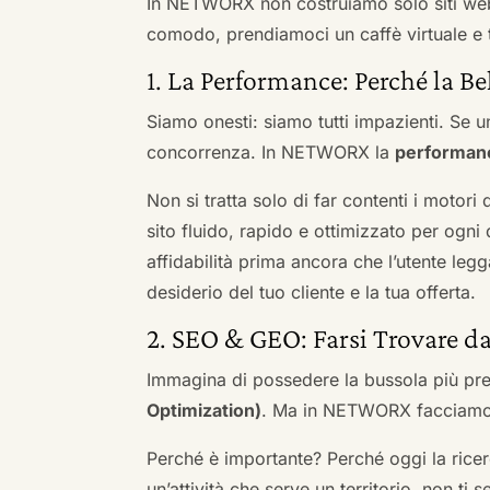
In NETWORX non costruiamo solo siti we
comodo, prendiamoci un caffè virtuale e t
1. La Performance: Perché la Be
Siamo onesti: siamo tutti impazienti. Se un
concorrenza. In NETWORX la
performan
Non si tratta solo di far contenti i motori
sito fluido, rapido e ottimizzato per og
affidabilità prima ancora che l’utente leg
desiderio del tuo cliente e la tua offerta.
2. SEO & GEO: Farsi Trovare d
Immagina di possedere la bussola più pre
Optimization)
. Ma in NETWORX facciamo u
Perché è importante? Perché oggi la ricerc
un’attività che serve un territorio, non ti 