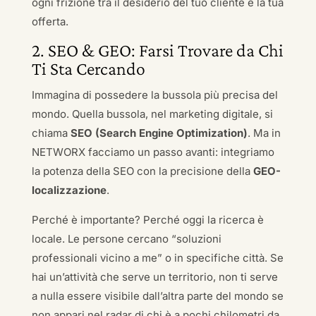
ogni frizione tra il desiderio del tuo cliente e la tua
offerta.
2. SEO & GEO: Farsi Trovare da Chi
Ti Sta Cercando
Immagina di possedere la bussola più precisa del
mondo. Quella bussola, nel marketing digitale, si
chiama
SEO (Search Engine Optimization)
. Ma in
NETWORX facciamo un passo avanti: integriamo
la potenza della SEO con la precisione della
GEO-
localizzazione
.
Perché è importante? Perché oggi la ricerca è
locale. Le persone cercano “soluzioni
professionali vicino a me” o in specifiche città. Se
hai un’attività che serve un territorio, non ti serve
a nulla essere visibile dall’altra parte del mondo se
non appari nel radar di chi è a pochi chilometri da