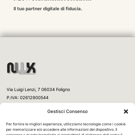
Il tuo partner digitale di fiducia.
Via Luigi Lenzi, 7 06034 Foligno
P.IVA: 02612900544
Telefono
Gestisci Consenso
+39 3477853708 (Link WhatsApp)
Per fornire le migliori esperienze, utilizziamo tecnologie come i cookie
+39 3477853708 (Chiamata)
per memorizzare e/o accedere alle informazioni del dispositivo. Il
consenso a queste tecnologie ci permetterà di elaborare dati come il