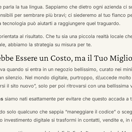
he parla la tua lingua. Sappiamo che dietro ogni azienda ci so
sibili per sembrare più bravi; ci siederemo al tuo fianco pe
tecnologia può aiutarti a raggiungere quel traguardo.
orientata al risultato. Che tu sia una piccola realtà locale c
le, abbiamo la strategia su misura per te.
bbe Essere un Costo, ma il Tuo Miglio
ova quando si entra in un negozio bellissimo, curato nei mi
an silenzio. Nel mondo digitale, purtroppo, s\\uccede molto
si il sito nuovo”, solo per poi ritrovarsi con una bellissima 
ns
siamo nati esattamente per evitare che questo accada a t
do solo qualcuno che sappia “maneggiare il codice” o scegli
 investimento digitale si trasformi in contatti, vendite e, in 