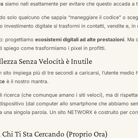
ns
siamo nati esattamente per evitare che questo accada a t
do solo qualcuno che sappia “maneggiare il codice” o scegli
 investimento digitale si trasformi in contatti, vendite e, in 
b: progettiamo
ecosistemi digitali ad alte prestazioni
. Ma 
i spiego come trasformiamo i pixel in profitti.
llezza Senza Velocità è Inutile
 sito impiega più di tre secondi a caricarsi, l’utente medio 
ce
è il nostro mantra.
 di ricerca (che comunque amano i siti veloci), ma di rispetta
ni dispositivo (dal computer allo smartphone che abbiamo s
ga una singola parola. Un sito NETWORX è costruito per corre
 Chi Ti Sta Cercando (Proprio Ora)