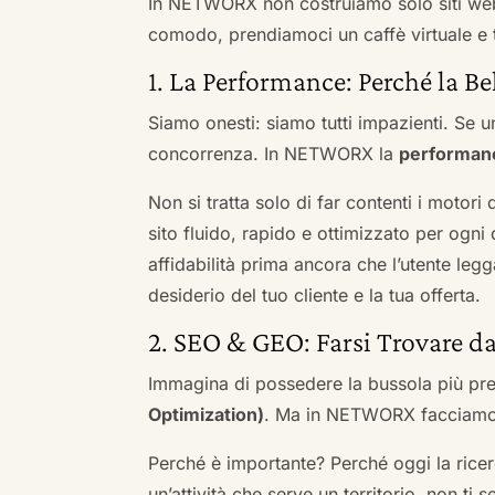
In NETWORX non costruiamo solo siti we
comodo, prendiamoci un caffè virtuale e t
1. La Performance: Perché la Be
Siamo onesti: siamo tutti impazienti. Se un
concorrenza. In NETWORX la
performan
Non si tratta solo di far contenti i motori
sito fluido, rapido e ottimizzato per og
affidabilità prima ancora che l’utente leg
desiderio del tuo cliente e la tua offerta.
2. SEO & GEO: Farsi Trovare d
Immagina di possedere la bussola più pre
Optimization)
. Ma in NETWORX facciamo u
Perché è importante? Perché oggi la ricerc
un’attività che serve un territorio, non ti 