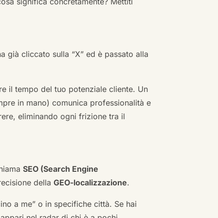
cosa significa concretamente? Mettiti
ha già cliccato sulla “X” ed è passato alla
re il tempo del tuo potenziale cliente. Un
empre in mano) comunica professionalità e
re, eliminando ogni frizione tra il
 chiama
SEO (Search Engine
ecisione della
GEO-localizzazione
.
no a me” o in specifiche città. Se hai
n appari nel radar di chi è a pochi