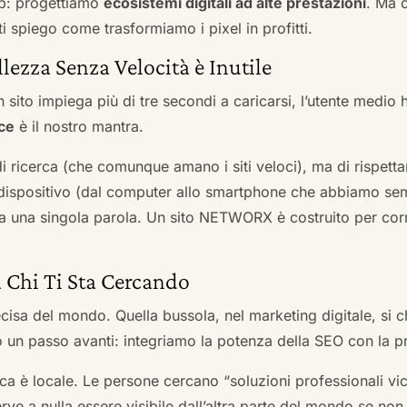
b: progettiamo
ecosistemi digitali ad alte prestazioni
. Ma 
i spiego come trasformiamo i pixel in profitti.
llezza Senza Velocità è Inutile
 sito impiega più di tre secondi a caricarsi, l’utente medio 
ce
è il nostro mantra.
 di ricerca (che comunque amano i siti veloci), ma di rispetta
ni dispositivo (dal computer allo smartphone che abbiamo s
ga una singola parola. Un sito NETWORX è costruito per corre
a Chi Ti Sta Cercando
cisa del mondo. Quella bussola, nel marketing digitale, si
n passo avanti: integriamo la potenza della SEO con la pr
a è locale. Le persone cercano “soluzioni professionali vici
serve a nulla essere visibile dall’altra parte del mondo se no