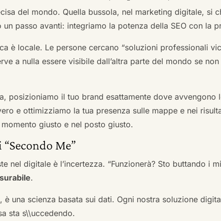
cisa del mondo. Quella bussola, nel marketing digitale, si
n passo avanti: integriamo la potenza della SEO con la pr
a è locale. Le persone cercano “soluzioni professionali vici
serve a nulla essere visibile dall’altra parte del mondo se no
a, posizioniamo il tuo brand esattamente dove avvengono le
ro e ottimizziamo la tua presenza sulle mappe e nei risultati d
nel momento giusto e nel posto giusto.
ai “Secondo Me”
te nel digitale è l’incertezza. “Funzionerà? Sto buttando i
surabile
.
a, è una scienza basata sui dati. Ogni nostra soluzione digital
sa sta s\\uccedendo.