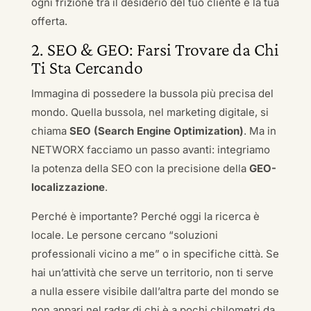
ogni frizione tra il desiderio del tuo cliente e la tua
offerta.
2. SEO & GEO: Farsi Trovare da Chi
Ti Sta Cercando
Immagina di possedere la bussola più precisa del
mondo. Quella bussola, nel marketing digitale, si
chiama
SEO (Search Engine Optimization)
. Ma in
NETWORX facciamo un passo avanti: integriamo
la potenza della SEO con la precisione della
GEO-
localizzazione
.
Perché è importante? Perché oggi la ricerca è
locale. Le persone cercano “soluzioni
professionali vicino a me” o in specifiche città. Se
hai un’attività che serve un territorio, non ti serve
a nulla essere visibile dall’altra parte del mondo se
non appari nel radar di chi è a pochi chilometri da