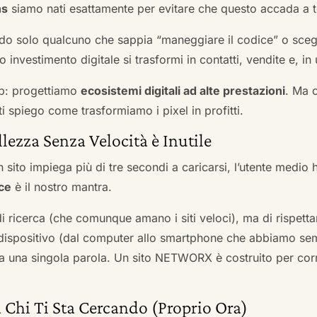
ns
siamo nati esattamente per evitare che questo accada a t
do solo qualcuno che sappia “maneggiare il codice” o scegli
 investimento digitale si trasformi in contatti, vendite e, in 
b: progettiamo
ecosistemi digitali ad alte prestazioni
. Ma 
i spiego come trasformiamo i pixel in profitti.
llezza Senza Velocità è Inutile
 sito impiega più di tre secondi a caricarsi, l’utente medio 
ce
è il nostro mantra.
 di ricerca (che comunque amano i siti veloci), ma di rispetta
ni dispositivo (dal computer allo smartphone che abbiamo s
ga una singola parola. Un sito NETWORX è costruito per corre
 Chi Ti Sta Cercando (Proprio Ora)