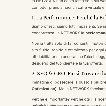
In NETWORX non costruiamo solo siti we
comodo, prendiamoci un caffè virtuale e t
1. La Performance: Perché la Be
Siamo onesti: siamo tutti impazienti. Se un
concorrenza. In NETWORX la
performan
Non si tratta solo di far contenti i motori
sito fluido, rapido e ottimizzato per og
affidabilità prima ancora che l’utente leg
desiderio del tuo cliente e la tua offerta.
2. SEO & GEO: Farsi Trovare d
Immagina di possedere la bussola più pre
Optimization)
. Ma in NETWORX facciamo u
Perché è importante? Perché oggi la ricerc
un’attività che serve un territorio, non ti 