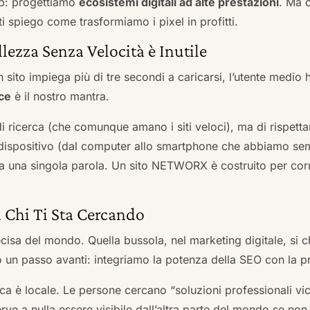
b: progettiamo
ecosistemi digitali ad alte prestazioni
. Ma 
i spiego come trasformiamo i pixel in profitti.
llezza Senza Velocità è Inutile
 sito impiega più di tre secondi a caricarsi, l’utente medio 
ce
è il nostro mantra.
 di ricerca (che comunque amano i siti veloci), ma di rispetta
ni dispositivo (dal computer allo smartphone che abbiamo s
ga una singola parola. Un sito NETWORX è costruito per corre
a Chi Ti Sta Cercando
cisa del mondo. Quella bussola, nel marketing digitale, si
n passo avanti: integriamo la potenza della SEO con la pr
a è locale. Le persone cercano “soluzioni professionali vici
serve a nulla essere visibile dall’altra parte del mondo se no