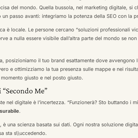
cisa del mondo. Quella bussola, nel marketing digitale, si
n passo avanti: integriamo la potenza della SEO con la pr
a è locale. Le persone cercano “soluzioni professionali vici
serve a nulla essere visibile dall’altra parte del mondo se no
a, posizioniamo il tuo brand esattamente dove avvengono le
ro e ottimizziamo la tua presenza sulle mappe e nei risultati d
nel momento giusto e nel posto giusto.
ai “Secondo Me”
te nel digitale è l’incertezza. “Funzionerà? Sto buttando i
surabile
.
a, è una scienza basata sui dati. Ogni nostra soluzione digital
sa sta s\\uccedendo.