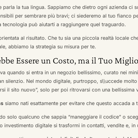
he parla la tua lingua. Sappiamo che dietro ogni azienda ci so
sibili per sembrare più bravi; ci siederemo al tuo fianco pe
tecnologia può aiutarti a raggiungere quel traguardo.
orientata al risultato. Che tu sia una piccola realtà locale c
le, abbiamo la strategia su misura per te.
bbe Essere un Costo, ma il Tuo Miglio
ova quando si entra in un negozio bellissimo, curato nei mi
an silenzio. Nel mondo digitale, purtroppo, s\\uccede molto
si il sito nuovo”, solo per poi ritrovarsi con una bellissima 
ns
siamo nati esattamente per evitare che questo accada a t
do solo qualcuno che sappia “maneggiare il codice” o scegli
 investimento digitale si trasformi in contatti, vendite e, in 