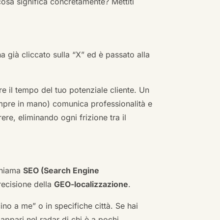
cosa significa concretamente? Mettiti
ha già cliccato sulla “X” ed è passato alla
re il tempo del tuo potenziale cliente. Un
empre in mano) comunica professionalità e
re, eliminando ogni frizione tra il
 chiama
SEO (Search Engine
ecisione della
GEO-localizzazione
.
no a me” o in specifiche città. Se hai
n appari nel radar di chi è a pochi