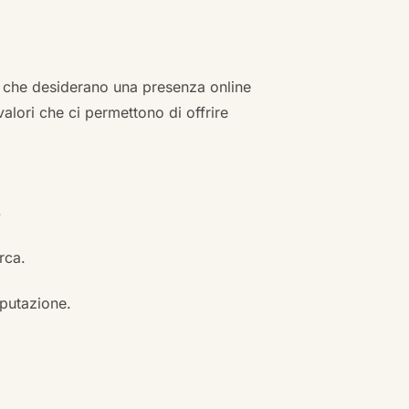
zi che desiderano una presenza online
 valori che ci permettono di offrire
.
erca.
eputazione.