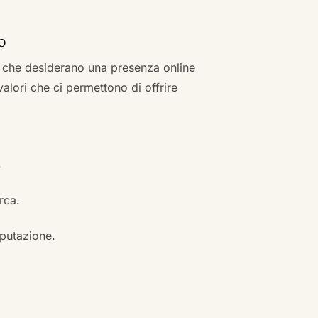
o
zi che desiderano una presenza online
 valori che ci permettono di offrire
.
erca.
eputazione.