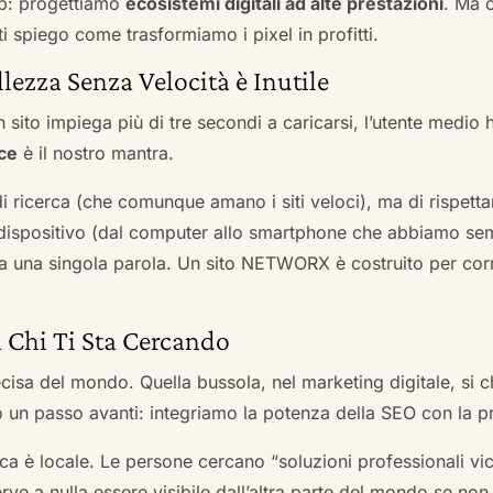
b: progettiamo
ecosistemi digitali ad alte prestazioni
. Ma 
i spiego come trasformiamo i pixel in profitti.
llezza Senza Velocità è Inutile
 sito impiega più di tre secondi a caricarsi, l’utente medio 
ce
è il nostro mantra.
 di ricerca (che comunque amano i siti veloci), ma di rispetta
ni dispositivo (dal computer allo smartphone che abbiamo s
ga una singola parola. Un sito NETWORX è costruito per corre
a Chi Ti Sta Cercando
cisa del mondo. Quella bussola, nel marketing digitale, si
n passo avanti: integriamo la potenza della SEO con la pr
a è locale. Le persone cercano “soluzioni professionali vici
serve a nulla essere visibile dall’altra parte del mondo se no