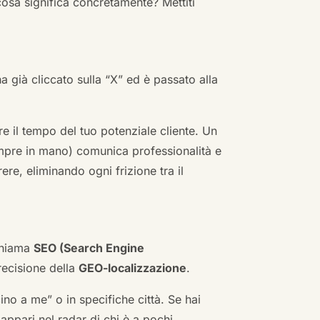
cosa significa concretamente? Mettiti
ha già cliccato sulla “X” ed è passato alla
re il tempo del tuo potenziale cliente. Un
empre in mano) comunica professionalità e
re, eliminando ogni frizione tra il
 chiama
SEO (Search Engine
ecisione della
GEO-localizzazione
.
no a me” o in specifiche città. Se hai
n appari nel radar di chi è a pochi