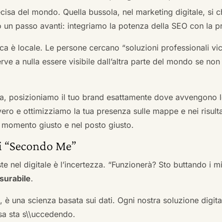
cisa del mondo. Quella bussola, nel marketing digitale, si
n passo avanti: integriamo la potenza della SEO con la pr
a è locale. Le persone cercano “soluzioni professionali vici
serve a nulla essere visibile dall’altra parte del mondo se no
a, posizioniamo il tuo brand esattamente dove avvengono le
ro e ottimizziamo la tua presenza sulle mappe e nei risultati d
nel momento giusto e nel posto giusto.
ai “Secondo Me”
te nel digitale è l’incertezza. “Funzionerà? Sto buttando i
surabile
.
a, è una scienza basata sui dati. Ogni nostra soluzione digital
sa sta s\\uccedendo.