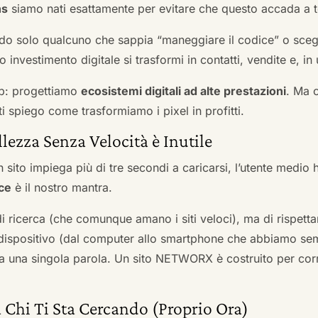
ns
siamo nati esattamente per evitare che questo accada a t
do solo qualcuno che sappia “maneggiare il codice” o scegli
 investimento digitale si trasformi in contatti, vendite e, in 
b: progettiamo
ecosistemi digitali ad alte prestazioni
. Ma 
i spiego come trasformiamo i pixel in profitti.
llezza Senza Velocità è Inutile
 sito impiega più di tre secondi a caricarsi, l’utente medio 
ce
è il nostro mantra.
 di ricerca (che comunque amano i siti veloci), ma di rispetta
ni dispositivo (dal computer allo smartphone che abbiamo s
ga una singola parola. Un sito NETWORX è costruito per corre
 Chi Ti Sta Cercando (Proprio Ora)