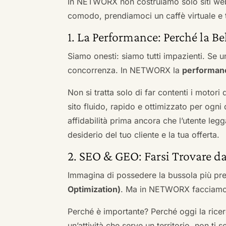
In NETWORX non costruiamo solo siti we
comodo, prendiamoci un caffè virtuale e t
1. La Performance: Perché la Be
Siamo onesti: siamo tutti impazienti. Se un
concorrenza. In NETWORX la
performan
Non si tratta solo di far contenti i motori
sito fluido, rapido e ottimizzato per og
affidabilità prima ancora che l’utente leg
desiderio del tuo cliente e la tua offerta.
2. SEO & GEO: Farsi Trovare d
Immagina di possedere la bussola più pre
Optimization)
. Ma in NETWORX facciamo u
Perché è importante? Perché oggi la ricerc
un’attività che serve un territorio, non ti 