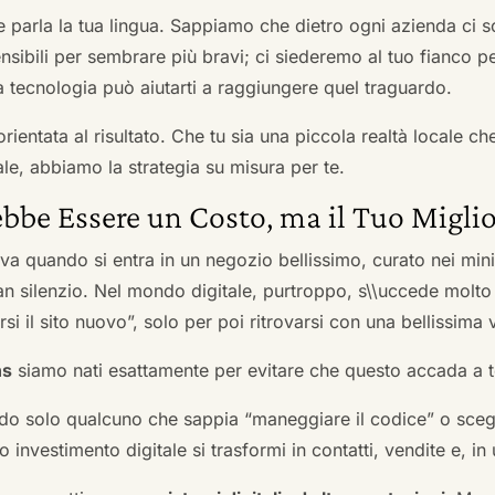
he parla la tua lingua. Sappiamo che dietro ogni azienda ci so
sibili per sembrare più bravi; ci siederemo al tuo fianco pe
tecnologia può aiutarti a raggiungere quel traguardo.
orientata al risultato. Che tu sia una piccola realtà locale c
le, abbiamo la strategia su misura per te.
bbe Essere un Costo, ma il Tuo Miglio
ova quando si entra in un negozio bellissimo, curato nei mi
an silenzio. Nel mondo digitale, purtroppo, s\\uccede molto
si il sito nuovo”, solo per poi ritrovarsi con una bellissima 
ns
siamo nati esattamente per evitare che questo accada a t
do solo qualcuno che sappia “maneggiare il codice” o scegli
 investimento digitale si trasformi in contatti, vendite e, in 