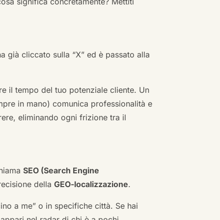
cosa significa concretamente? Mettiti
ha già cliccato sulla “X” ed è passato alla
re il tempo del tuo potenziale cliente. Un
empre in mano) comunica professionalità e
re, eliminando ogni frizione tra il
 chiama
SEO (Search Engine
ecisione della
GEO-localizzazione
.
no a me” o in specifiche città. Se hai
n appari nel radar di chi è a pochi