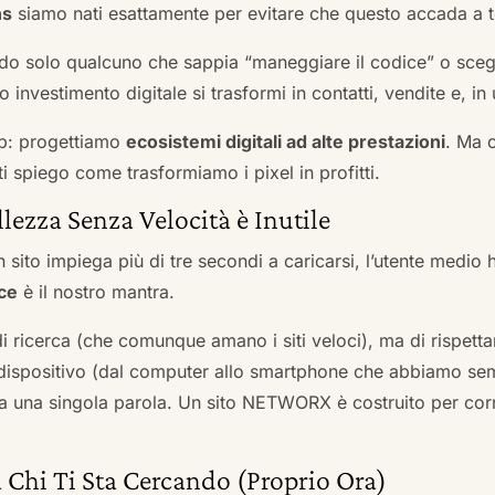
ns
siamo nati esattamente per evitare che questo accada a t
do solo qualcuno che sappia “maneggiare il codice” o scegli
 investimento digitale si trasformi in contatti, vendite e, in 
b: progettiamo
ecosistemi digitali ad alte prestazioni
. Ma 
i spiego come trasformiamo i pixel in profitti.
llezza Senza Velocità è Inutile
 sito impiega più di tre secondi a caricarsi, l’utente medio 
ce
è il nostro mantra.
 di ricerca (che comunque amano i siti veloci), ma di rispetta
ni dispositivo (dal computer allo smartphone che abbiamo s
ga una singola parola. Un sito NETWORX è costruito per corre
 Chi Ti Sta Cercando (Proprio Ora)