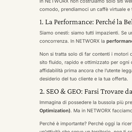
In NETWORX non costruiamo solo siti we
comodo, prendiamoci un caffè virtuale e t
1. La Performance: Perché la Be
Siamo onesti: siamo tutti impazienti. Se un
concorrenza. In NETWORX la
performan
Non si tratta solo di far contenti i motori
sito fluido, rapido e ottimizzato per og
affidabilità prima ancora che l’utente leg
desiderio del tuo cliente e la tua offerta.
2. SEO & GEO: Farsi Trovare d
Immagina di possedere la bussola più pre
Optimization)
. Ma in NETWORX facciamo u
Perché è importante? Perché oggi la ricerc
un’attività che serve un territorio, non ti 