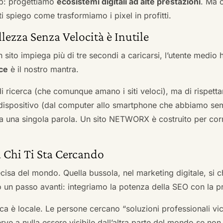
b: progettiamo
ecosistemi digitali ad alte prestazioni
. Ma 
i spiego come trasformiamo i pixel in profitti.
llezza Senza Velocità è Inutile
 sito impiega più di tre secondi a caricarsi, l’utente medio 
ce
è il nostro mantra.
 di ricerca (che comunque amano i siti veloci), ma di rispetta
ni dispositivo (dal computer allo smartphone che abbiamo s
ga una singola parola. Un sito NETWORX è costruito per corre
a Chi Ti Sta Cercando
cisa del mondo. Quella bussola, nel marketing digitale, si
n passo avanti: integriamo la potenza della SEO con la pr
a è locale. Le persone cercano “soluzioni professionali vici
serve a nulla essere visibile dall’altra parte del mondo se no