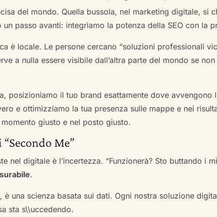
cisa del mondo. Quella bussola, nel marketing digitale, si
n passo avanti: integriamo la potenza della SEO con la pr
a è locale. Le persone cercano “soluzioni professionali vici
serve a nulla essere visibile dall’altra parte del mondo se no
a, posizioniamo il tuo brand esattamente dove avvengono le
ro e ottimizziamo la tua presenza sulle mappe e nei risultati d
nel momento giusto e nel posto giusto.
ai “Secondo Me”
te nel digitale è l’incertezza. “Funzionerà? Sto buttando i
surabile
.
a, è una scienza basata sui dati. Ogni nostra soluzione digital
sa sta s\\uccedendo.