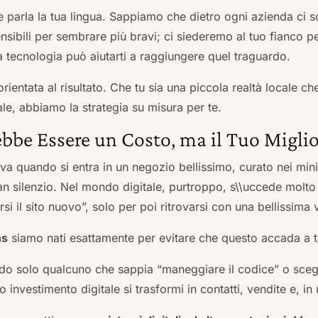
he parla la tua lingua. Sappiamo che dietro ogni azienda ci so
sibili per sembrare più bravi; ci siederemo al tuo fianco pe
tecnologia può aiutarti a raggiungere quel traguardo.
orientata al risultato. Che tu sia una piccola realtà locale c
le, abbiamo la strategia su misura per te.
bbe Essere un Costo, ma il Tuo Miglio
ova quando si entra in un negozio bellissimo, curato nei mi
an silenzio. Nel mondo digitale, purtroppo, s\\uccede molto
si il sito nuovo”, solo per poi ritrovarsi con una bellissima 
ns
siamo nati esattamente per evitare che questo accada a t
do solo qualcuno che sappia “maneggiare il codice” o scegli
 investimento digitale si trasformi in contatti, vendite e, in 