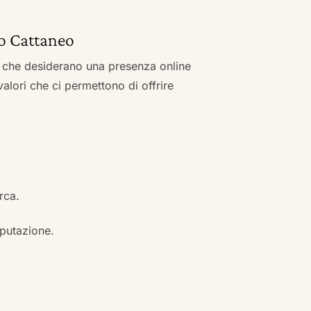
ldo Cattaneo
zi che desiderano una presenza online
 valori che ci permettono di offrire
.
erca.
eputazione.