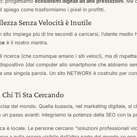
b: progettiamo
ecosistemi digitali ad alte prestazioni
. Ma 
i spiego come trasformiamo i pixel in profitti.
llezza Senza Velocità è Inutile
 sito impiega più di tre secondi a caricarsi, l’utente medio 
ce
è il nostro mantra.
 di ricerca (che comunque amano i siti veloci), ma di rispetta
ni dispositivo (dal computer allo smartphone che abbiamo s
ga una singola parola. Un sito NETWORX è costruito per corre
a Chi Ti Sta Cercando
cisa del mondo. Quella bussola, nel marketing digitale, si
n passo avanti: integriamo la potenza della SEO con la pr
a è locale. Le persone cercano “soluzioni professionali vici
serve a nulla essere visibile dall’altra parte del mondo se no