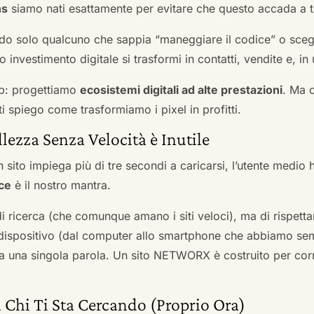
ns
siamo nati esattamente per evitare che questo accada a t
do solo qualcuno che sappia “maneggiare il codice” o scegli
 investimento digitale si trasformi in contatti, vendite e, in 
b: progettiamo
ecosistemi digitali ad alte prestazioni
. Ma 
i spiego come trasformiamo i pixel in profitti.
llezza Senza Velocità è Inutile
 sito impiega più di tre secondi a caricarsi, l’utente medio 
ce
è il nostro mantra.
 di ricerca (che comunque amano i siti veloci), ma di rispetta
ni dispositivo (dal computer allo smartphone che abbiamo s
ga una singola parola. Un sito NETWORX è costruito per corre
 Chi Ti Sta Cercando (Proprio Ora)