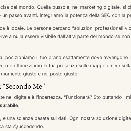
cisa del mondo. Quella bussola, nel marketing digitale, si
n passo avanti: integriamo la potenza della SEO con la pr
a è locale. Le persone cercano “soluzioni professionali vici
serve a nulla essere visibile dall’altra parte del mondo se no
a, posizioniamo il tuo brand esattamente dove avvengono le
ro e ottimizziamo la tua presenza sulle mappe e nei risultati d
nel momento giusto e nel posto giusto.
ai “Secondo Me”
te nel digitale è l’incertezza. “Funzionerà? Sto buttando i
surabile
.
a, è una scienza basata sui dati. Ogni nostra soluzione digital
sa sta s\\uccedendo.