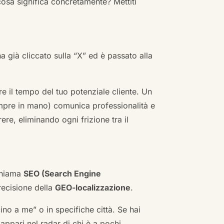
cosa significa concretamente? Mettiti
ha già cliccato sulla “X” ed è passato alla
re il tempo del tuo potenziale cliente. Un
empre in mano) comunica professionalità e
re, eliminando ogni frizione tra il
 chiama
SEO (Search Engine
ecisione della
GEO-localizzazione
.
no a me” o in specifiche città. Se hai
n appari nel radar di chi è a pochi