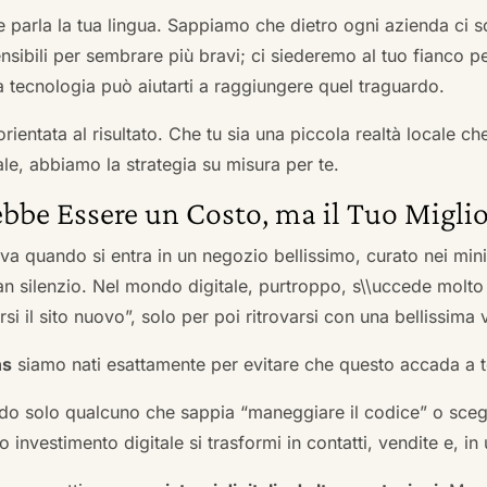
he parla la tua lingua. Sappiamo che dietro ogni azienda ci so
sibili per sembrare più bravi; ci siederemo al tuo fianco pe
tecnologia può aiutarti a raggiungere quel traguardo.
orientata al risultato. Che tu sia una piccola realtà locale c
le, abbiamo la strategia su misura per te.
bbe Essere un Costo, ma il Tuo Miglio
ova quando si entra in un negozio bellissimo, curato nei mi
an silenzio. Nel mondo digitale, purtroppo, s\\uccede molto
si il sito nuovo”, solo per poi ritrovarsi con una bellissima 
ns
siamo nati esattamente per evitare che questo accada a t
do solo qualcuno che sappia “maneggiare il codice” o scegli
 investimento digitale si trasformi in contatti, vendite e, in 