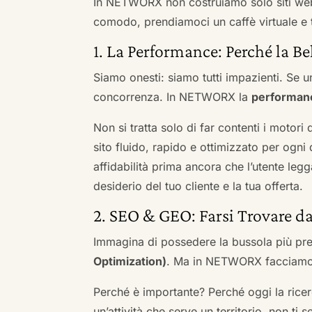
In NETWORX non costruiamo solo siti we
comodo, prendiamoci un caffè virtuale e t
1. La Performance: Perché la Be
Siamo onesti: siamo tutti impazienti. Se un
concorrenza. In NETWORX la
performan
Non si tratta solo di far contenti i motori
sito fluido, rapido e ottimizzato per og
affidabilità prima ancora che l’utente leg
desiderio del tuo cliente e la tua offerta.
2. SEO & GEO: Farsi Trovare d
Immagina di possedere la bussola più pre
Optimization)
. Ma in NETWORX facciamo u
Perché è importante? Perché oggi la ricerc
un’attività che serve un territorio, non ti 