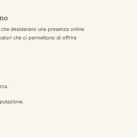
ano
zi che desiderano una presenza online
 valori che ci permettono di offrire
.
erca.
eputazione.