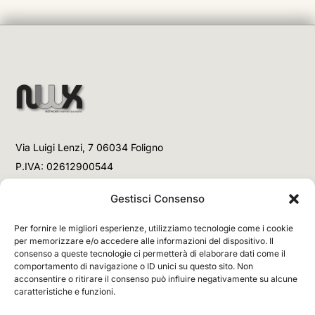
Via Luigi Lenzi, 7 06034 Foligno
P.IVA: 02612900544
Telefono
Gestisci Consenso
+39 3477853708 (Link WhatsApp)
Per fornire le migliori esperienze, utilizziamo tecnologie come i cookie
+39 3477853708 (Chiamata)
per memorizzare e/o accedere alle informazioni del dispositivo. Il
consenso a queste tecnologie ci permetterà di elaborare dati come il
Email
comportamento di navigazione o ID unici su questo sito. Non
acconsentire o ritirare il consenso può influire negativamente su alcune
info@networx.it
caratteristiche e funzioni.