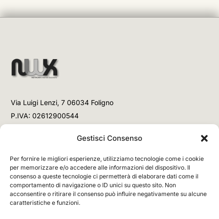
Via Luigi Lenzi, 7 06034 Foligno
P.IVA: 02612900544
Telefono
Gestisci Consenso
+39 3477853708 (Link WhatsApp)
Per fornire le migliori esperienze, utilizziamo tecnologie come i cookie
+39 3477853708 (Chiamata)
per memorizzare e/o accedere alle informazioni del dispositivo. Il
consenso a queste tecnologie ci permetterà di elaborare dati come il
Email
comportamento di navigazione o ID unici su questo sito. Non
acconsentire o ritirare il consenso può influire negativamente su alcune
info@networx.it
caratteristiche e funzioni.