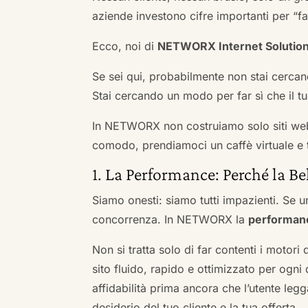
aziende investono cifre importanti per “far
Ecco, noi di
NETWORX Internet Solutio
Se sei qui, probabilmente non stai cercan
Stai cercando un modo per far sì che il tuo
In NETWORX non costruiamo solo siti we
comodo, prendiamoci un caffè virtuale e t
1. La Performance: Perché la Be
Siamo onesti: siamo tutti impazienti. Se un
concorrenza. In NETWORX la
performan
Non si tratta solo di far contenti i motori
sito fluido, rapido e ottimizzato per og
affidabilità prima ancora che l’utente leg
desiderio del tuo cliente e la tua offerta.