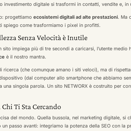
 investimento digitale si trasformi in contatti, vendite e, in 
b: progettiamo
ecosistemi digitali ad alte prestazioni
. Ma 
i spiego come trasformiamo i pixel in profitti.
llezza Senza Velocità è Inutile
 sito impiega più di tre secondi a caricarsi, l’utente medio 
ce
è il nostro mantra.
 di ricerca (che comunque amano i siti veloci), ma di rispetta
ni dispositivo (dal computer allo smartphone che abbiamo s
ga una singola parola. Un sito NETWORX è costruito per corre
a Chi Ti Sta Cercando
cisa del mondo. Quella bussola, nel marketing digitale, si
n passo avanti: integriamo la potenza della SEO con la pr