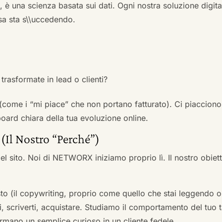
a, è una scienza basata sui dati. Ogni nostra soluzione digital
sa sta s\\uccedendo.
trasformate in lead o clienti?
 (come i “mi piace” che non portano fatturato). Ci piacciono
rd chiara della tua evoluzione online.
 (Il Nostro “Perché”)
l sito. Noi di NETWORX iniziamo proprio lì. Il nostro obiett
to (il copywriting, proprio come quello che stai leggendo or
i, scriverti, acquistare. Studiamo il comportamento del tuo t
formano un semplice curioso in un cliente fedele.