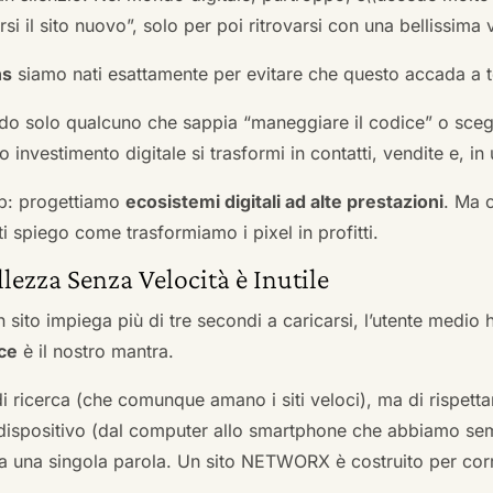
si il sito nuovo”, solo per poi ritrovarsi con una bellissima 
ns
siamo nati esattamente per evitare che questo accada a t
do solo qualcuno che sappia “maneggiare il codice” o scegli
 investimento digitale si trasformi in contatti, vendite e, in 
b: progettiamo
ecosistemi digitali ad alte prestazioni
. Ma 
i spiego come trasformiamo i pixel in profitti.
llezza Senza Velocità è Inutile
 sito impiega più di tre secondi a caricarsi, l’utente medio 
ce
è il nostro mantra.
 di ricerca (che comunque amano i siti veloci), ma di rispetta
ni dispositivo (dal computer allo smartphone che abbiamo s
ga una singola parola. Un sito NETWORX è costruito per corre