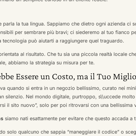
he parla la tua lingua. Sappiamo che dietro ogni azienda ci so
sibili per sembrare più bravi; ci siederemo al tuo fianco pe
tecnologia può aiutarti a raggiungere quel traguardo.
orientata al risultato. Che tu sia una piccola realtà locale c
le, abbiamo la strategia su misura per te.
bbe Essere un Costo, ma il Tuo Miglio
ova quando si entra in un negozio bellissimo, curato nei mi
an silenzio. Nel mondo digitale, purtroppo, s\\uccede molto
si il sito nuovo”, solo per poi ritrovarsi con una bellissima 
ns
siamo nati esattamente per evitare che questo accada a t
do solo qualcuno che sappia “maneggiare il codice” o scegli