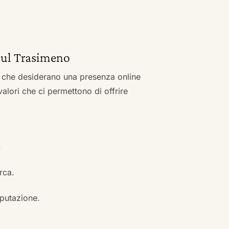
 sul Trasimeno
zi che desiderano una presenza online
 valori che ci permettono di offrire
.
erca.
eputazione.