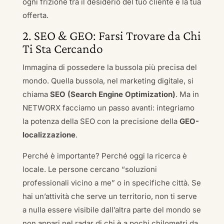
ogni frizione tra il desiderio del tuo cliente e la tua
offerta.
2. SEO & GEO: Farsi Trovare da Chi
Ti Sta Cercando
Immagina di possedere la bussola più precisa del
mondo. Quella bussola, nel marketing digitale, si
chiama
SEO (Search Engine Optimization)
. Ma in
NETWORX facciamo un passo avanti: integriamo
la potenza della SEO con la precisione della
GEO-
localizzazione
.
Perché è importante? Perché oggi la ricerca è
locale. Le persone cercano “soluzioni
professionali vicino a me” o in specifiche città. Se
hai un’attività che serve un territorio, non ti serve
a nulla essere visibile dall’altra parte del mondo se
non appari nel radar di chi è a pochi chilometri da