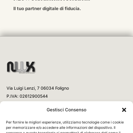
Il tuo partner digitale di fiducia.
Via Luigi Lenzi, 7 06034 Foligno
P.IVA: 02612900544
Telefono
Gestisci Consenso
+39 3477853708 (Link WhatsApp)
Per fornire le migliori esperienze, utilizziamo tecnologie come i cookie
+39 3477853708 (Chiamata)
per memorizzare e/o accedere alle informazioni del dispositivo. Il
consenso a queste tecnologie ci permetterà di elaborare dati come il