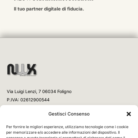
Il tuo partner digitale di fiducia.
Via Luigi Lenzi, 7 06034 Foligno
P.IVA: 02612900544
Telefono
Gestisci Consenso
+39 3477853708 (Link WhatsApp)
Per fornire le migliori esperienze, utilizziamo tecnologie come i cookie
+39 3477853708 (Chiamata)
per memorizzare e/o accedere alle informazioni del dispositivo. Il
consenso a queste tecnologie ci permetterà di elaborare dati come il