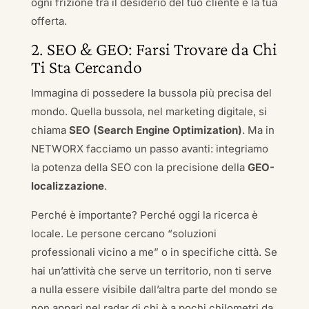
ogni frizione tra il desiderio del tuo cliente e la tua
offerta.
2. SEO & GEO: Farsi Trovare da Chi
Ti Sta Cercando
Immagina di possedere la bussola più precisa del
mondo. Quella bussola, nel marketing digitale, si
chiama
SEO (Search Engine Optimization)
. Ma in
NETWORX facciamo un passo avanti: integriamo
la potenza della SEO con la precisione della
GEO-
localizzazione
.
Perché è importante? Perché oggi la ricerca è
locale. Le persone cercano “soluzioni
professionali vicino a me” o in specifiche città. Se
hai un’attività che serve un territorio, non ti serve
a nulla essere visibile dall’altra parte del mondo se
non appari nel radar di chi è a pochi chilometri da